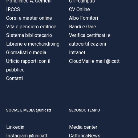
Policlinico A. Gemelli
Off-campus
IRCCS
CV Online
Corsi e master online
Albo Fornitori
Vita e pensiero editrice
Bandi e Gare
Sistema bibliotecario
Verifica certificati e
Librerie e merchandising
autocertificazioni
Giornalisti e media
Intranet
Ufficio rapporti con il
CloudMail e mail @icatt
pubblico
Contatti
SOCIAL E MEDIA @unicatt
SECONDO TEMPO
Linkedin
Media center
Instagram @unicatt
CattolicaNews