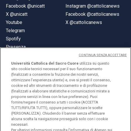
Facebook @unicatt
Instagram @cattolicanews
X @unicatt
Facebook @cattolicanews
Youtube
X @cattolicanews
Telegram
Spotify
Presenza
CONTINUA SENZA ACCETTARE
Università Cattolica del Sacro Cuore
utilizza su questo
sito cookie tecnici necessari per il suo funzionamento
(finalizzati a consentire la fruizione dei nostri servizi,
ottimizzare l'esperienza utente) e, ove si presti il consenso,
© Università Cattolica del Sacro Cuore
cookie ed altri strumenti di tracciamento e di profilazione
Largo A. Gemelli 1, 20123 Milano
(finalizzati a elaborare statistiche e comunicazioni mirate a
proporre servizi in linea con le tue preferenze). Puoi
PI 02133120150
fornire/negare il consenso a tutti i cookie (ACCETTA
TUTTI/RIFIUTA TUTTI), oppure personalizzare le scelte
(PERSONALIZZA). Chiudendo il banner senza effettuare
alcuna scelta la navigazione proseguirà solo con i cookie
ENGLISH
necessari.
Per ulteriori informazioni consulta l'
informativa di Ateneo sui