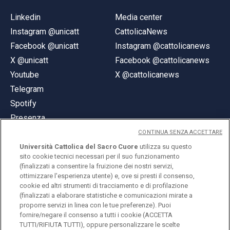
Linkedin
Media center
Instagram @unicatt
CattolicaNews
Facebook @unicatt
Instagram @cattolicanews
X @unicatt
Facebook @cattolicanews
Youtube
X @cattolicanews
Telegram
Spotify
Presenza
CONTINUA SENZA ACCETTARE
Università Cattolica del Sacro Cuore
utilizza su questo
sito cookie tecnici necessari per il suo funzionamento
(finalizzati a consentire la fruizione dei nostri servizi,
ottimizzare l'esperienza utente) e, ove si presti il consenso,
© Università Cattolica del Sacro Cuore
cookie ed altri strumenti di tracciamento e di profilazione
Largo A. Gemelli 1, 20123 Milano
(finalizzati a elaborare statistiche e comunicazioni mirate a
proporre servizi in linea con le tue preferenze). Puoi
PI 02133120150
fornire/negare il consenso a tutti i cookie (ACCETTA
TUTTI/RIFIUTA TUTTI), oppure personalizzare le scelte