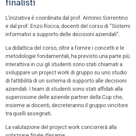
finalisti
ACCEDI ALLA MAIL ICATT
SEI UN DOCENTE O UN MEMBRO DELLO STAFF
L’iniziativa è coordinata dal prof. Antonio Sorrentino
e dal prof. Enzo Rocca, docenti del corso di “Sistemi
ACCEDI A CLOUDMAIL
informativi a supporto delle decisioni aziendali”.
La didattica del corso, oltre a fornire i concetti e le
metodologie fondamentali, ha previsto una parte più
interattiva in cui gli studenti sono stati chiamati a
sviluppare un project work di gruppo su uno studio
di fattibilità di un sistema di supporto alle decisioni
aziendali. I team di studenti sono stati affidati alla
supervisione delle aziende partner della Cup che,
insieme ai docenti, decreteranno il gruppo vincitore
tra quelli assegnati.
La valutazione del project work concorrerà alla
votazione finale d’esame.