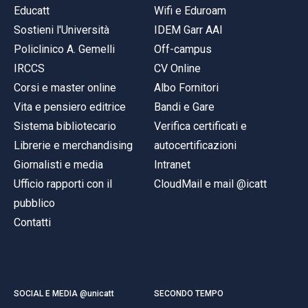
Educatt
Wifi e Eduroam
Sostieni l'Università
IDEM Garr AAI
Policlinico A. Gemelli
Off-campus
IRCCS
CV Online
Corsi e master online
Albo Fornitori
Vita e pensiero editrice
Bandi e Gare
Sistema bibliotecario
Verifica certificati e
Librerie e merchandising
autocertificazioni
Giornalisti e media
Intranet
Ufficio rapporti con il
CloudMail e mail @icatt
pubblico
Contatti
SOCIAL E MEDIA @unicatt
SECONDO TEMPO