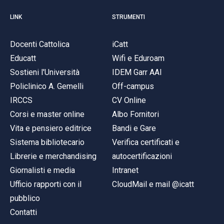
LINK
STRUMENTI
Docenti Cattolica
iCatt
Educatt
Wifi e Eduroam
Sostieni l'Università
IDEM Garr AAI
Policlinico A. Gemelli
Off-campus
IRCCS
CV Online
Corsi e master online
Albo Fornitori
Vita e pensiero editrice
Bandi e Gare
Sistema bibliotecario
Verifica certificati e
Librerie e merchandising
autocertificazioni
Giornalisti e media
Intranet
Ufficio rapporti con il
CloudMail e mail @icatt
pubblico
Contatti