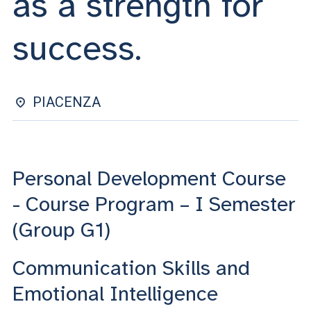
as a strength for
ACCEDI ALLA MAIL ICATT
success.
SEI UN DOCENTE O UN MEMBRO DELLO STAFF
ACCEDI A CLOUDMAIL
PIACENZA
Personal Development Course
- Course Program – I Semester
(Group G1)
Communication Skills and
Emotional Intelligence