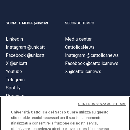
SOCIAL E MEDIA @unicatt
SECONDO TEMPO
Linkedin
Media center
Instagram @unicatt
CattolicaNews
Facebook @unicatt
Instagram @cattolicanews
X @unicatt
Facebook @cattolicanews
Youtube
X @cattolicanews
Telegram
Spotify
Presenza
CONTINUA SENZA ACCETTARE
Università Cattolica del Sacro Cuore
utilizza su questo
sito cookie tecnici necessari per il suo funzionamento
(finalizzati a consentire la fruizione dei nostri servizi,
ottimizzare l'esperienza utente) e, ove si presti il consenso,