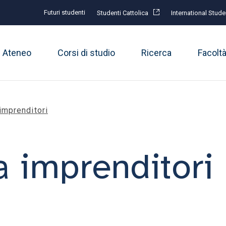
Futuri studenti
Studenti Cattolica
International Stude
Ateneo
Corsi di studio
Ricerca
Facolt
imprenditori
a imprenditori