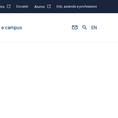
Docenti
Enti, aziende e professioni
nts
Alumni
à e campus
EN