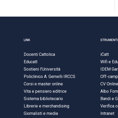
LINK
STRUMENTI
Docenti Cattolica
iCatt
Educatt
Wifi e E
Sostieni l'Università
IDEM Gar
Policlinico A. Gemelli IRCCS
Off-cam
Corsi e master online
CV Onlin
Vita e pensiero editrice
Albo Forn
Sistema bibliotecario
Bandi e G
Librerie e merchandising
Verifica c
Giornalisti e media
Intranet