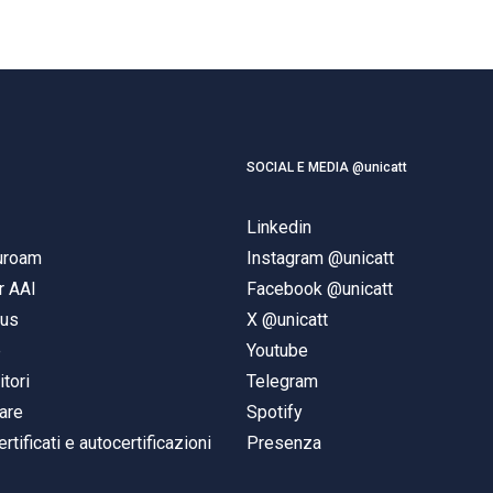
SOCIAL E MEDIA @unicatt
Linkedin
duroam
Instagram @unicatt
r AAI
Facebook @unicatt
pus
X @unicatt
e
Youtube
itori
Telegram
are
Spotify
ertificati e autocertificazioni
Presenza