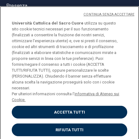
Presenza
CONTINUA SENZA ACCETTARE
Università Cattolica del Sacro Cuore
utilizza su questo
sito cookie tecnici necessari per il suo funzionamento
(finalizzati a consentire la fruizione dei nostri servizi,
ottimizzare l'esperienza utente) e, ove si presti il consenso,
© Università Cattolica del Sacro Cuore
cookie ed altri strumenti di tracciamento e di profilazione
Largo A. Gemelli 1, 20123 Milano
(finalizzati a elaborare statistiche e comunicazioni mirate a
proporre servizi in linea con le tue preferenze). Puoi
PI 02133120150
fornire/negare il consenso a tutti i cookie (ACCETTA
TUTTI/RIFIUTA TUTTI), oppure personalizzare le scelte
(PERSONALIZZA). Chiudendo il banner senza effettuare
alcuna scelta la navigazione proseguirà solo con i cookie
ENGLISH
necessari.
Per ulteriori informazioni consulta l'
informativa di Ateneo sui
Cookie.
ACCETTA TUTTI
Privacy
Accessibilità
Cookies
RIFIUTA TUTTI
Impostazione Cookies