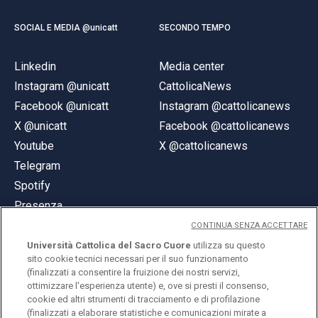
SOCIAL E MEDIA @unicatt
SECONDO TEMPO
Linkedin
Media center
Instagram @unicatt
CattolicaNews
Facebook @unicatt
Instagram @cattolicanews
X @unicatt
Facebook @cattolicanews
Youtube
X @cattolicanews
Telegram
Spotify
Presenza
CONTINUA SENZA ACCETTARE
Università Cattolica del Sacro Cuore
utilizza su questo
sito cookie tecnici necessari per il suo funzionamento
(finalizzati a consentire la fruizione dei nostri servizi,
ottimizzare l'esperienza utente) e, ove si presti il consenso,
© Università Cattolica del Sacro Cuore
cookie ed altri strumenti di tracciamento e di profilazione
Largo A. Gemelli 1, 20123 Milano
(finalizzati a elaborare statistiche e comunicazioni mirate a