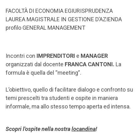
ACCEDI ALLA MAIL ICATT
FACOLTÀ DI ECONOMIA EGIURISPRUDENZA
SEI UN DOCENTE O UN MEMBRO DELLO STAFF
LAUREA MAGISTRALE IN GESTIONE D’AZIENDA
profilo GENERAL MANAGEMENT
ACCEDI A CLOUDMAIL
Incontri con
IMPRENDITORI
e
MANAGER
organizzati dal docente
FRANCA CANTONI.
La
formula è quella del “meeting”.
L’obiettivo, quello di facilitare dialogo e confronto su
temi prescelti tra studenti e ospite in maniera
informale, ma allo stesso tempo aperta ed intensa.
Scopri l'ospite nella nostra
locandina
!