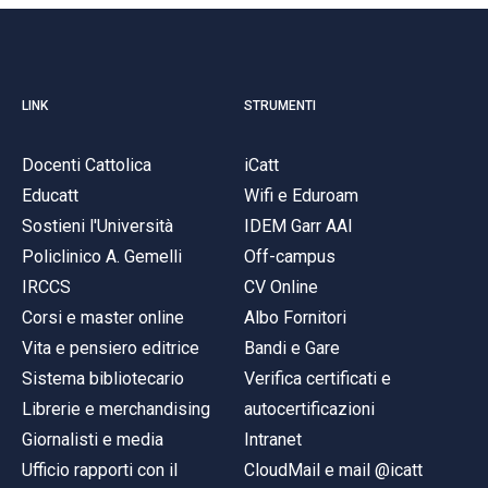
LINK
STRUMENTI
Docenti Cattolica
iCatt
Educatt
Wifi e Eduroam
Sostieni l'Università
IDEM Garr AAI
Policlinico A. Gemelli
Off-campus
IRCCS
CV Online
Corsi e master online
Albo Fornitori
Vita e pensiero editrice
Bandi e Gare
Sistema bibliotecario
Verifica certificati e
Librerie e merchandising
autocertificazioni
Giornalisti e media
Intranet
Ufficio rapporti con il
CloudMail e mail @icatt