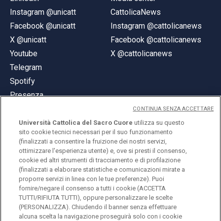
Instagram @unicatt
CattolicaNews
Facebook @unicatt
Instagram @cattolicanews
X @unicatt
Facebook @cattolicanews
Youtube
X @cattolicanews
Telegram
Spotify
Presenza
CONTINUA SENZA ACCETTARE
Università Cattolica del Sacro Cuore
utilizza su questo
sito cookie tecnici necessari per il suo funzionamento
(finalizzati a consentire la fruizione dei nostri servizi,
ottimizzare l'esperienza utente) e, ove si presti il consenso,
© Università Cattolica del Sacro Cuore
cookie ed altri strumenti di tracciamento e di profilazione
Largo A. Gemelli 1, 20123 Milano
(finalizzati a elaborare statistiche e comunicazioni mirate a
proporre servizi in linea con le tue preferenze). Puoi
PI 02133120150
fornire/negare il consenso a tutti i cookie (ACCETTA
TUTTI/RIFIUTA TUTTI), oppure personalizzare le scelte
(PERSONALIZZA). Chiudendo il banner senza effettuare
alcuna scelta la navigazione proseguirà solo con i cookie