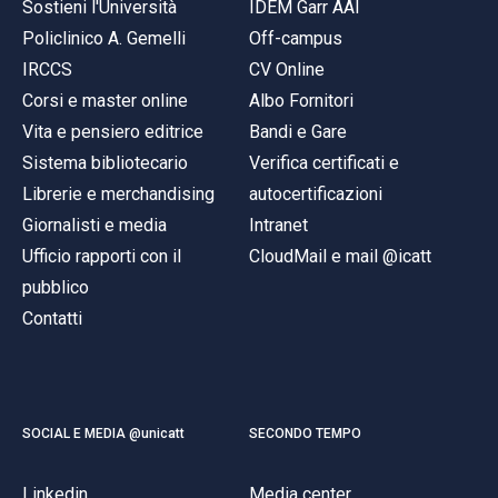
Sostieni l'Università
IDEM Garr AAI
Policlinico A. Gemelli
Off-campus
IRCCS
CV Online
Corsi e master online
Albo Fornitori
Vita e pensiero editrice
Bandi e Gare
Sistema bibliotecario
Verifica certificati e
Librerie e merchandising
autocertificazioni
Giornalisti e media
Intranet
Ufficio rapporti con il
CloudMail e mail @icatt
pubblico
Contatti
SOCIAL E MEDIA @unicatt
SECONDO TEMPO
Linkedin
Media center