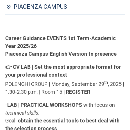
ACCEDI ALLA MAIL ICATT
PIACENZA CAMPUS
SEI UN DOCENTE O UN MEMBRO DELLO STAFF
ACCEDI A CLOUDMAIL
Career Guidance EVENTS 1st Term-Academic
Year 2025/26
Piacenza Campus-English Version-In presence
👉 CV LAB | Set the most appropriate format for
your professional context
th
POLENGHI GROUP | Monday, September 29
, 2025 |
1.30-2.30 p.m. | Room 15 |
REGISTER
-LAB
|
PRACTICAL WORKSHOPS
with focus on
technical skills.
Goal:
obtain the essential tools to best deal with
the selection process
.