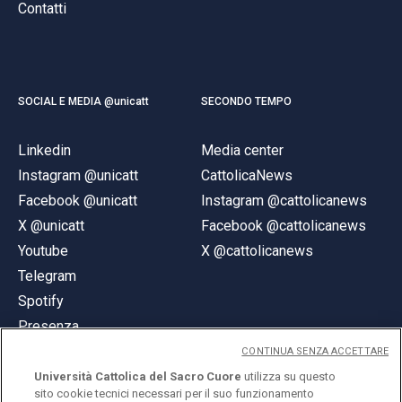
Contatti
SOCIAL E MEDIA @unicatt
SECONDO TEMPO
Linkedin
Media center
Instagram @unicatt
CattolicaNews
Facebook @unicatt
Instagram @cattolicanews
X @unicatt
Facebook @cattolicanews
Youtube
X @cattolicanews
Telegram
Spotify
Presenza
CONTINUA SENZA ACCETTARE
Università Cattolica del Sacro Cuore
utilizza su questo
sito cookie tecnici necessari per il suo funzionamento