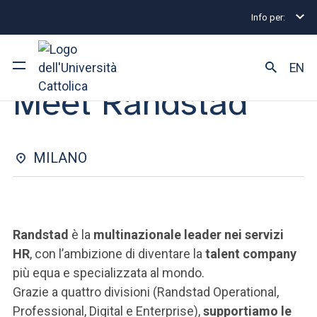
Info per:
Eventi di Stage e Placement
Meet Randstad
STAGE&PLACEMENT | 13 MAGGIO 2025
EN
Meet Randstad
Ateneo
Corsi di studio
MILANO
Ricerca
Facoltà e campus
Randstad
è la
multinazionale leader nei servizi
HR
, con l’ambizione di diventare la
talent company
più equa e specializzata al mondo.
SEI UNO STUDENTE ISCRITTO?
Grazie a quattro divisioni (Randstad Operational,
Professional, Digital e Enterprise),
supportiamo le