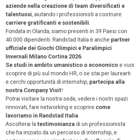
ACCEDI ALLA MAIL ICATT
aziende nella creazione di team diversificati e
talentuosi
, aiutando i professionisti a costruire
SEI UN DOCENTE O UN MEMBRO DELLO STAFF
carriere gratificanti e sostenibili
.
Fondata in Olanda, siamo presenti in 39 Paesi con
ACCEDI A CLOUDMAIL
40.000 dipendenti. Randstad Italia è anche
partner
ufficiale dei Giochi Olimpici e Paralimpici
Invernali Milano Cortina 2026
.
Se studi in
ambito umanistico o economico
e vuoi
scoprire di più sul mondo HR, o se stai per laurearti
e cerchi opportunità di internship,
partecipa alla
nostra Company Visit
!
Potrai visitare la nostra sede, vedere i nostri spazi
rinnovati, fare networking e scoprire
come
lavoriamo in Randstad Italia
.
Ascolterai la
testimonianza
di un professionista
che ha iniziato da un percorso di internship, e