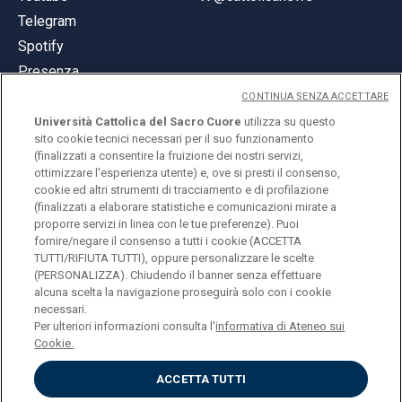
Telegram
Spotify
Presenza
CONTINUA SENZA ACCETTARE
Università Cattolica del Sacro Cuore
utilizza su questo
sito cookie tecnici necessari per il suo funzionamento
(finalizzati a consentire la fruizione dei nostri servizi,
ottimizzare l'esperienza utente) e, ove si presti il consenso,
© Università Cattolica del Sacro Cuore
cookie ed altri strumenti di tracciamento e di profilazione
Largo A. Gemelli 1, 20123 Milano
(finalizzati a elaborare statistiche e comunicazioni mirate a
proporre servizi in linea con le tue preferenze). Puoi
PI 02133120150
fornire/negare il consenso a tutti i cookie (ACCETTA
TUTTI/RIFIUTA TUTTI), oppure personalizzare le scelte
(PERSONALIZZA). Chiudendo il banner senza effettuare
alcuna scelta la navigazione proseguirà solo con i cookie
ENGLISH
necessari.
Per ulteriori informazioni consulta l'
informativa di Ateneo sui
Cookie.
ACCETTA TUTTI
Privacy