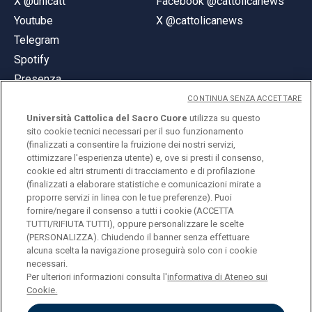
X @unicatt
Facebook @cattolicanews
Youtube
X @cattolicanews
Telegram
Spotify
Presenza
CONTINUA SENZA ACCETTARE
Università Cattolica del Sacro Cuore
utilizza su questo
sito cookie tecnici necessari per il suo funzionamento
(finalizzati a consentire la fruizione dei nostri servizi,
ottimizzare l'esperienza utente) e, ove si presti il consenso,
© Università Cattolica del Sacro Cuore
cookie ed altri strumenti di tracciamento e di profilazione
Largo A. Gemelli 1, 20123 Milano
(finalizzati a elaborare statistiche e comunicazioni mirate a
proporre servizi in linea con le tue preferenze). Puoi
PI 02133120150
fornire/negare il consenso a tutti i cookie (ACCETTA
TUTTI/RIFIUTA TUTTI), oppure personalizzare le scelte
(PERSONALIZZA). Chiudendo il banner senza effettuare
alcuna scelta la navigazione proseguirà solo con i cookie
ENGLISH
necessari.
Per ulteriori informazioni consulta l'
informativa di Ateneo sui
Cookie.