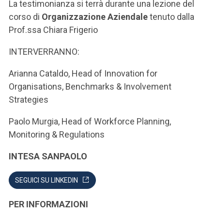
ACCEDI ALLA MAIL ICATT
La testimonianza si terrà durante una lezione del
corso di
Organizzazione Aziendale
tenuto dalla
SEI UN DOCENTE O UN MEMBRO DELLO STAFF
Prof.ssa Chiara Frigerio
ACCEDI A CLOUDMAIL
INTERVERRANNO:
Arianna Cataldo, Head of Innovation for
Organisations, Benchmarks & Involvement
Strategies
Paolo Murgia, Head of Workforce Planning,
Monitoring & Regulations
INTESA SANPAOLO
SEGUICI SU LINKEDIN
PER INFORMAZIONI