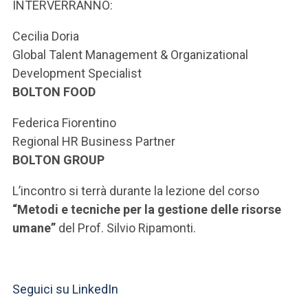
ACCEDI ALLA MAIL ICATT
INTERVERRANNO:
Cecilia Doria
SEI UN DOCENTE O UN MEMBRO DELLO STAFF
Global Talent Management & Organizational
ACCEDI A CLOUDMAIL
Development Specialist
BOLTON FOOD
Federica Fiorentino
Regional HR Business Partner
BOLTON GROUP
L’incontro si terrà durante la lezione del corso
“Metodi e tecniche per la gestione delle risorse
umane”
del Prof. Silvio Ripamonti.
Seguici su LinkedIn