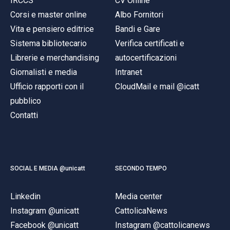
IRCCS
CV Online
Corsi e master online
Albo Fornitori
Vita e pensiero editrice
Bandi e Gare
Sistema bibliotecario
Verifica certificati e
Librerie e merchandising
autocertificazioni
Giornalisti e media
Intranet
Ufficio rapporti con il
CloudMail e mail @icatt
pubblico
Contatti
SOCIAL E MEDIA @unicatt
SECONDO TEMPO
Linkedin
Media center
Instagram @unicatt
CattolicaNews
Facebook @unicatt
Instagram @cattolicanews