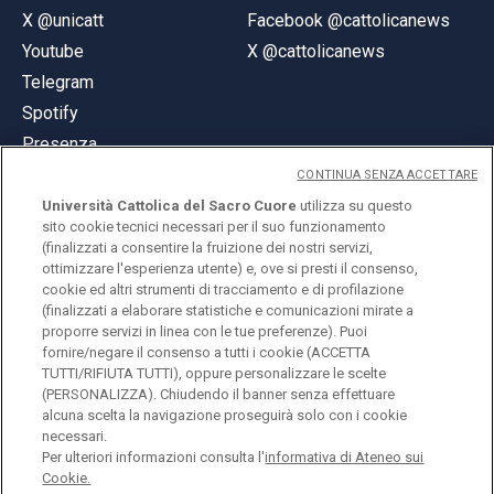
X @unicatt
Facebook @cattolicanews
Youtube
X @cattolicanews
Telegram
Spotify
Presenza
CONTINUA SENZA ACCETTARE
Università Cattolica del Sacro Cuore
utilizza su questo
sito cookie tecnici necessari per il suo funzionamento
(finalizzati a consentire la fruizione dei nostri servizi,
ottimizzare l'esperienza utente) e, ove si presti il consenso,
© Università Cattolica del Sacro Cuore
cookie ed altri strumenti di tracciamento e di profilazione
Largo A. Gemelli 1, 20123 Milano
(finalizzati a elaborare statistiche e comunicazioni mirate a
proporre servizi in linea con le tue preferenze). Puoi
PI 02133120150
fornire/negare il consenso a tutti i cookie (ACCETTA
TUTTI/RIFIUTA TUTTI), oppure personalizzare le scelte
(PERSONALIZZA). Chiudendo il banner senza effettuare
alcuna scelta la navigazione proseguirà solo con i cookie
ENGLISH
necessari.
Per ulteriori informazioni consulta l'
informativa di Ateneo sui
Cookie.