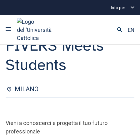
Info per:
Eventi di Stage e Placement
FIVERS Meets Student
08 MAGGIO 2025
EN
FIVERS Meets
Ateneo
Students
Corsi di studio
Ricerca
MILANO
Facoltà e campus
Vieni a conoscerci e progetta il tuo futuro
SEI UNO STUDENTE ISCRITTO?
professionale