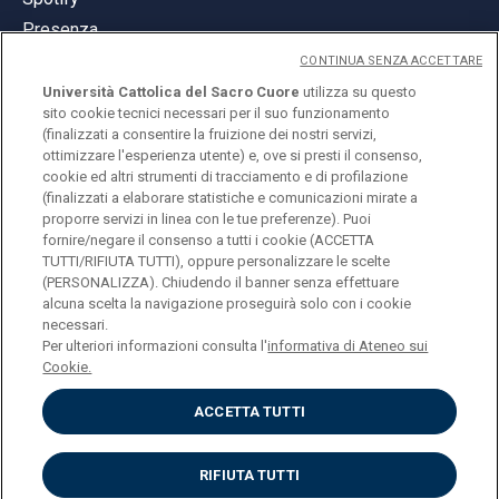
Presenza
CONTINUA SENZA ACCETTARE
Università Cattolica del Sacro Cuore
utilizza su questo
sito cookie tecnici necessari per il suo funzionamento
(finalizzati a consentire la fruizione dei nostri servizi,
ottimizzare l'esperienza utente) e, ove si presti il consenso,
© Università Cattolica del Sacro Cuore
cookie ed altri strumenti di tracciamento e di profilazione
Largo A. Gemelli 1, 20123 Milano
(finalizzati a elaborare statistiche e comunicazioni mirate a
proporre servizi in linea con le tue preferenze). Puoi
PI 02133120150
fornire/negare il consenso a tutti i cookie (ACCETTA
TUTTI/RIFIUTA TUTTI), oppure personalizzare le scelte
(PERSONALIZZA). Chiudendo il banner senza effettuare
alcuna scelta la navigazione proseguirà solo con i cookie
ENGLISH
necessari.
Per ulteriori informazioni consulta l'
informativa di Ateneo sui
Cookie.
ACCETTA TUTTI
Privacy
Accessibilità
Cookies
RIFIUTA TUTTI
Impostazione Cookies