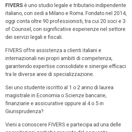
ACCEDI ALLA MAIL ICATT
FIVERS
è uno studio legale e tributario indipendente
italiano, con sedi a Milano e Roma. Fondato nel 2014,
SEI UN DOCENTE O UN MEMBRO DELLO STAFF
oggi conta oltre 90 professionisti, tra cui 20 soci e 3
of Counsel, con significative esperienze nel settore
ACCEDI A CLOUDMAIL
dei servizi legali e fiscali.
FIVERS offre assistenza a clienti italiani e
internazionali nei propri ambiti di competenza,
garantendo expertise consolidate e sinergie efficaci
tra le diverse aree di specializzazione.
Sei uno studente iscritto al 1 o 2 anno di laurea
magistrale in Economia o Scienze bancarie,
finanziarie e assicurative oppure al 4 o 5 in
Giurisprudenza?
Vieni a conoscere FIVERS e partecipa ad una delle