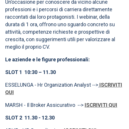
ACCEDI ALLA MAIL ICATT
Un’occasione per conoscere da vicino alcune
professioni e i percorsi di carriera direttamente
SEI UN DOCENTE O UN MEMBRO DELLO STAFF
raccontati dai loro protagonisti. I webinar, della
durata di 1 ora, offrono uno sguardo concreto su
ACCEDI A CLOUDMAIL
attività, competenze richieste e prospettive di
crescita, con suggerimenti utili per valorizzare al
meglio il proprio CV.
Le aziende e le figure professionali:
SLOT 1 10:30 – 11.30
ESSELUNGA - Hr Organization Analyst -->
ISCRIVITI
QUI
MARSH - Il Broker Assicurativo -->
ISCRIVITI QUI
SLOT 2 11.30 - 12.30