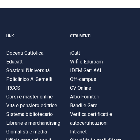
LINK
STRUMENTI
Docenti Cattolica
iCatt
Educatt
Wifi e Eduroam
Sostieni l'Università
IDEM Garr AAI
Policlinico A. Gemelli
Off-campus
IRCCS
CV Online
Corsi e master online
Albo Fornitori
Vita e pensiero editrice
Bandi e Gare
Sistema bibliotecario
Verifica certificati e
Librerie e merchandising
autocertificazioni
Giornalisti e media
Intranet