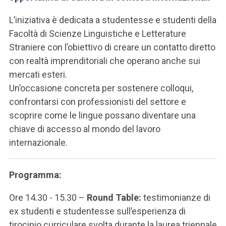
ACCEDI ALLA MAIL ICATT
L’iniziativa è dedicata a studentesse e studenti della
SEI UN DOCENTE O UN MEMBRO DELLO STAFF
Facoltà di Scienze Linguistiche e Letterature
Straniere con l’obiettivo di creare un contatto diretto
ACCEDI A CLOUDMAIL
con realtà imprenditoriali che operano anche sui
mercati esteri.
Un’occasione concreta per sostenere colloqui,
confrontarsi con professionisti del settore e
scoprire come le lingue possano diventare una
chiave di accesso al mondo del lavoro
internazionale.
Programma:
Ore 14.30 - 15.30 –
Round Table:
testimonianze di
ex studenti e studentesse sull’esperienza di
tirocinio curriculare svolta durante la laurea triennale