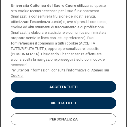
Università Cattolica del Sacro Cuore
utilizza su questo
sito cookie tecnici necessari per il suo funzionamento
(finalizzati a consentire la fruizione dei nostri servizi,
ottimizzare l'esperienza utente) e, ove si presti il consenso,
© Università Cattolica del Sacro Cuore
cookie ed altri strumenti di tracciamento e di profilazione
Largo A. Gemelli 1, 20123 Milano
(finalizzati a elaborare statistiche e comunicazioni mirate a
proporre servizi in linea con le tue preferenze). Puoi
PI 02133120150
fornire/negare il consenso a tutti i cookie (ACCETTA
TUTTI/RIFIUTA TUTTI), oppure personalizzare le scelte
(PERSONALIZZA). Chiudendo il banner senza effettuare
alcuna scelta la navigazione proseguirà solo con i cookie
ENGLISH
necessari.
Per ulteriori informazioni consulta l'
informativa di Ateneo sui
Cookie.
ACCETTA TUTTI
Privacy
Accessibilità
Cookies
RIFIUTA TUTTI
Impostazione Cookies
PERSONALIZZA