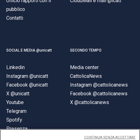
Ufficio rapporti con il
CloudMail e mail @icatt
pubblico
Contatti
SOCIAL E MEDIA @unicatt
SECONDO TEMPO
Linkedin
Media center
Instagram @unicatt
CattolicaNews
Facebook @unicatt
Instagram @cattolicanews
X @unicatt
Facebook @cattolicanews
Youtube
X @cattolicanews
Telegram
Spotify
Presenza
CONTINUA SENZA ACCETTARE