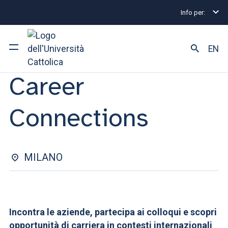
Info per:
Eventi di Stage e Placement
Career Connections
STAGE&PLACEMENT - FACOLTÀ DI SCIENZE LINGUISTICHE |
EN
17 NOVEMBRE 2025
Career
Ateneo
Connections
Corsi di studio
Ricerca
MILANO
Facoltà e campus
SEI UNO STUDENTE ISCRITTO?
Incontra le aziende, partecipa ai colloqui e scopri
opportunità di carriera in contesti internazionali