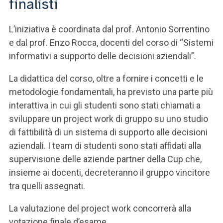
finalisti
ACCEDI ALLA MAIL ICATT
SEI UN DOCENTE O UN MEMBRO DELLO STAFF
L’iniziativa è coordinata dal prof. Antonio Sorrentino
e dal prof. Enzo Rocca, docenti del corso di “Sistemi
ACCEDI A CLOUDMAIL
informativi a supporto delle decisioni aziendali”.
La didattica del corso, oltre a fornire i concetti e le
metodologie fondamentali, ha previsto una parte più
interattiva in cui gli studenti sono stati chiamati a
sviluppare un project work di gruppo su uno studio
di fattibilità di un sistema di supporto alle decisioni
aziendali. I team di studenti sono stati affidati alla
supervisione delle aziende partner della Cup che,
insieme ai docenti, decreteranno il gruppo vincitore
tra quelli assegnati.
La valutazione del project work concorrerà alla
votazione finale d’esame.