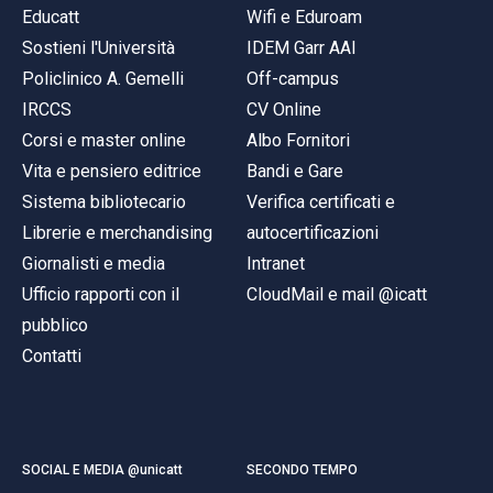
Educatt
Wifi e Eduroam
Sostieni l'Università
IDEM Garr AAI
Policlinico A. Gemelli
Off-campus
IRCCS
CV Online
Corsi e master online
Albo Fornitori
Vita e pensiero editrice
Bandi e Gare
Sistema bibliotecario
Verifica certificati e
Librerie e merchandising
autocertificazioni
Giornalisti e media
Intranet
Ufficio rapporti con il
CloudMail e mail @icatt
pubblico
Contatti
SOCIAL E MEDIA @unicatt
SECONDO TEMPO