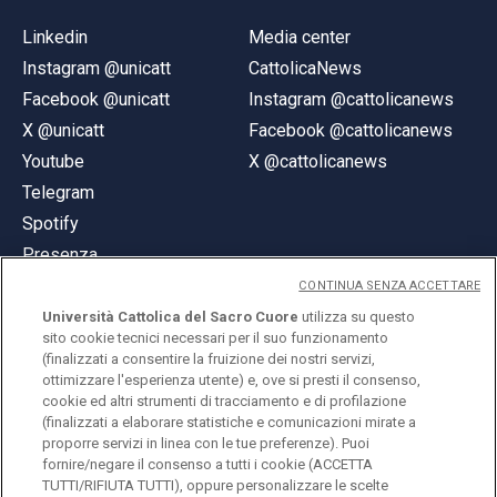
Linkedin
Media center
Instagram @unicatt
CattolicaNews
Facebook @unicatt
Instagram @cattolicanews
X @unicatt
Facebook @cattolicanews
Youtube
X @cattolicanews
Telegram
Spotify
Presenza
CONTINUA SENZA ACCETTARE
Università Cattolica del Sacro Cuore
utilizza su questo
sito cookie tecnici necessari per il suo funzionamento
(finalizzati a consentire la fruizione dei nostri servizi,
ottimizzare l'esperienza utente) e, ove si presti il consenso,
© Università Cattolica del Sacro Cuore
cookie ed altri strumenti di tracciamento e di profilazione
Largo A. Gemelli 1, 20123 Milano
(finalizzati a elaborare statistiche e comunicazioni mirate a
proporre servizi in linea con le tue preferenze). Puoi
PI 02133120150
fornire/negare il consenso a tutti i cookie (ACCETTA
TUTTI/RIFIUTA TUTTI), oppure personalizzare le scelte