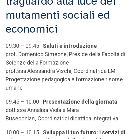
traguardo alla luce dei
ACCEDI ALLA MAIL ICATT
mutamenti sociali ed
SEI UN DOCENTE O UN MEMBRO DELLO STAFF
economici
ACCEDI A CLOUDMAIL
09.30 – 09.45
Saluti e introduzione
prof. Domenico Simeone, Preside della Facoltà di
Scienze della Formazione
prof.ssa Alessandra Vischi, Coordinatrice LM
Progettazione pedagogica e formazione risorse
umane
09.45 – 10.00
Presentazione della giornata
dott.sse Annalisa Viola e Mara
Busecchian
,
Coordinatrici didattica integrativa
10.00 – 10.15
Sviluppa il tuo futuro: i servizi di