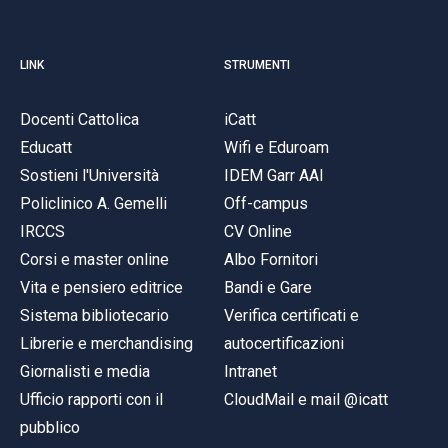
LINK
STRUMENTI
Docenti Cattolica
iCatt
Educatt
Wifi e Eduroam
Sostieni l'Università
IDEM Garr AAI
Policlinico A. Gemelli
Off-campus
IRCCS
CV Online
Corsi e master online
Albo Fornitori
Vita e pensiero editrice
Bandi e Gare
Sistema bibliotecario
Verifica certificati e
Librerie e merchandising
autocertificazioni
Giornalisti e media
Intranet
Ufficio rapporti con il
CloudMail e mail @icatt
pubblico