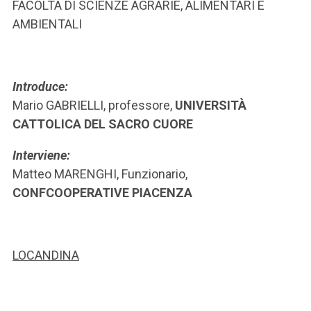
ACCEDI ALLA MAIL ICATT
FACOLTÀ DI SCIENZE AGRARIE, ALIMENTARI E
AMBIENTALI
SEI UN DOCENTE O UN MEMBRO DELLO STAFF
ACCEDI A CLOUDMAIL
Introduce:
Mario GABRIELLI, professore,
UNIVERSITÀ
CATTOLICA DEL SACRO CUORE
Interviene:
Matteo MARENGHI, Funzionario,
CONFCOOPERATIVE PIACENZA
LOCANDINA