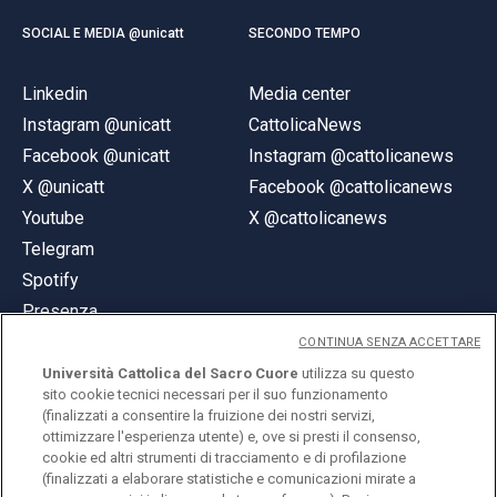
SOCIAL E MEDIA @unicatt
SECONDO TEMPO
Linkedin
Media center
Instagram @unicatt
CattolicaNews
Facebook @unicatt
Instagram @cattolicanews
X @unicatt
Facebook @cattolicanews
Youtube
X @cattolicanews
Telegram
Spotify
Presenza
CONTINUA SENZA ACCETTARE
Università Cattolica del Sacro Cuore
utilizza su questo
sito cookie tecnici necessari per il suo funzionamento
(finalizzati a consentire la fruizione dei nostri servizi,
ottimizzare l'esperienza utente) e, ove si presti il consenso,
© Università Cattolica del Sacro Cuore
cookie ed altri strumenti di tracciamento e di profilazione
Largo A. Gemelli 1, 20123 Milano
(finalizzati a elaborare statistiche e comunicazioni mirate a