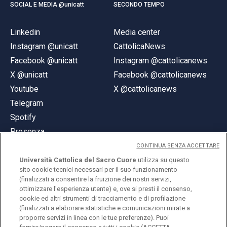
SOCIAL E MEDIA @unicatt
SECONDO TEMPO
Linkedin
Media center
Instagram @unicatt
CattolicaNews
Facebook @unicatt
Instagram @cattolicanews
X @unicatt
Facebook @cattolicanews
Youtube
X @cattolicanews
Telegram
Spotify
Presenza
CONTINUA SENZA ACCETTARE
Università Cattolica del Sacro Cuore
utilizza su questo
sito cookie tecnici necessari per il suo funzionamento
(finalizzati a consentire la fruizione dei nostri servizi,
ottimizzare l'esperienza utente) e, ove si presti il consenso,
© Università Cattolica del Sacro Cuore
cookie ed altri strumenti di tracciamento e di profilazione
Largo A. Gemelli 1, 20123 Milano
(finalizzati a elaborare statistiche e comunicazioni mirate a
proporre servizi in linea con le tue preferenze). Puoi
PI 02133120150