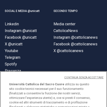
SOCIAL E MEDIA @unicatt
SECONDO TEMPO
Linkedin
Media center
Instagram @unicatt
CattolicaNews
Facebook @unicatt
Instagram @cattolicanews
X @unicatt
Facebook @cattolicanews
Youtube
X @cattolicanews
Telegram
Spotify
Presenza
CONTINUA SENZA ACCETTARE
Università Cattolica del Sacro Cuore
utilizza su questo
sito cookie tecnici necessari per il suo funzionamento
(finalizzati a consentire la fruizione dei nostri servizi,
ottimizzare l'esperienza utente) e, ove si presti il consenso,
© Università Cattolica del Sacro Cuore
cookie ed altri strumenti di tracciamento e di profilazione
Largo A. Gemelli 1, 20123 Milano
(finalizzati a elaborare statistiche e comunicazioni mirate a