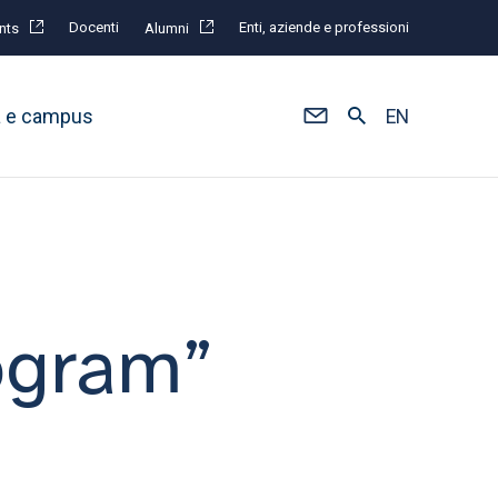
Docenti
Enti, aziende e professioni
nts
Alumni
à e campus
EN
ogram”