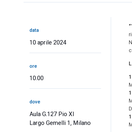
“
data
r
10 aprile 2024
N
c
L
ore
1
10.00
M
1
M
dove
D
Aula G.127 Pio XI
1
Largo Gemelli 1, Milano
M