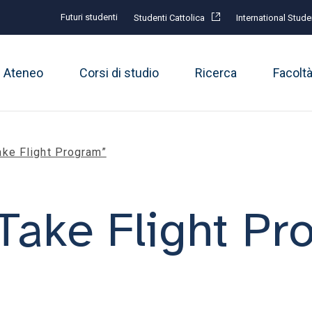
Futuri studenti
Studenti Cattolica
International Stude
Ateneo
Corsi di studio
Ricerca
Facolt
ake Flight Program”
Take Flight Pr