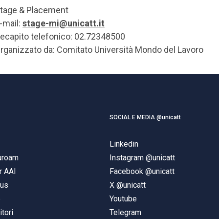
tage & Placement
-mail:
stage-mi@unicatt.it
ecapito telefonico: 02.72348500
rganizzato da: Comitato Università Mondo del Lavoro
SOCIAL E MEDIA @unicatt
Linkedin
duroam
Instagram @unicatt
r AAI
Facebook @unicatt
pus
X @unicatt
e
Youtube
itori
Telegram