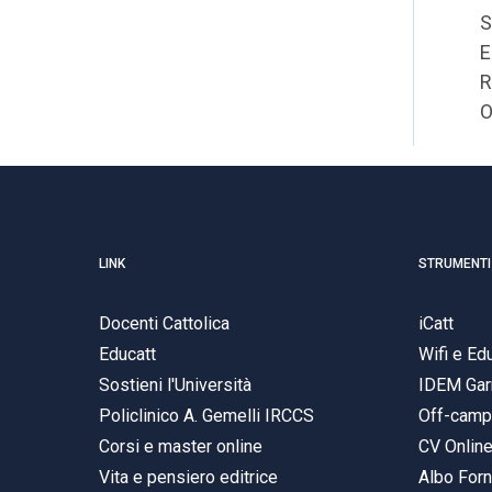
S
E
R
O
LINK
STRUMENTI
Docenti Cattolica
iCatt
Educatt
Wifi e E
Sostieni l'Università
IDEM Gar
Policlinico A. Gemelli IRCCS
Off-cam
Corsi e master online
CV Onlin
Vita e pensiero editrice
Albo Forn