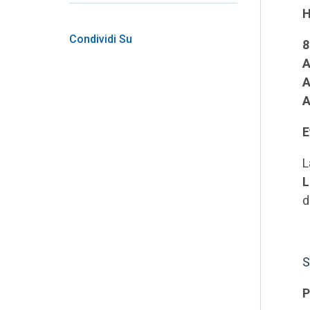
H
Condividi Su
8
A
A
A
E
L
L
d
S
P