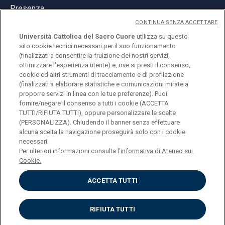
Presenza
CONTINUA SENZA ACCETTARE
Università Cattolica del Sacro Cuore
utilizza su questo
sito cookie tecnici necessari per il suo funzionamento
(finalizzati a consentire la fruizione dei nostri servizi,
ottimizzare l'esperienza utente) e, ove si presti il consenso,
© Università Cattolica del Sacro Cuore
cookie ed altri strumenti di tracciamento e di profilazione
Largo A. Gemelli 1, 20123 Milano
(finalizzati a elaborare statistiche e comunicazioni mirate a
proporre servizi in linea con le tue preferenze). Puoi
PI 02133120150
fornire/negare il consenso a tutti i cookie (ACCETTA
TUTTI/RIFIUTA TUTTI), oppure personalizzare le scelte
(PERSONALIZZA). Chiudendo il banner senza effettuare
alcuna scelta la navigazione proseguirà solo con i cookie
ENGLISH
necessari.
Per ulteriori informazioni consulta l'
informativa di Ateneo sui
Cookie.
ACCETTA TUTTI
Privacy
Accessibilità
Cookies
RIFIUTA TUTTI
Impostazione Cookies