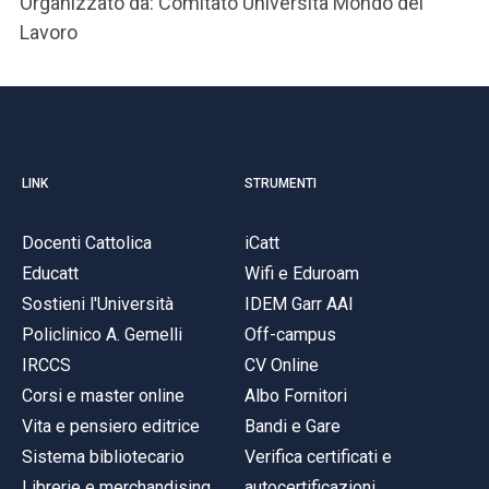
Organizzato da: Comitato Università Mondo del
Lavoro
LINK
STRUMENTI
Docenti Cattolica
iCatt
Educatt
Wifi e Eduroam
Sostieni l'Università
IDEM Garr AAI
Policlinico A. Gemelli
Off-campus
IRCCS
CV Online
Corsi e master online
Albo Fornitori
Vita e pensiero editrice
Bandi e Gare
Sistema bibliotecario
Verifica certificati e
Librerie e merchandising
autocertificazioni