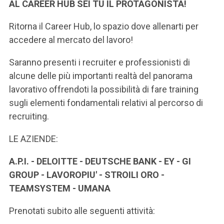
ACCEDI ALLA MAIL ICATT
AL CAREER HUB SEI TU IL PROTAGONISTA!
Ritorna il Career Hub, lo spazio dove allenarti per
SEI UN DOCENTE O UN MEMBRO DELLO STAFF
accedere al mercato del lavoro!
ACCEDI A CLOUDMAIL
Saranno presenti i recruiter e professionisti di
alcune delle più importanti realtà del panorama
lavorativo offrendoti la possibilità di fare training
sugli elementi fondamentali relativi al percorso di
recruiting.
LE AZIENDE:
A.P.I. - DELOITTE - DEUTSCHE BANK - EY - GI
GROUP - LAVOROPIU' - STROILI ORO -
TEAMSYSTEM - UMANA
Prenotati subito alle seguenti attività: