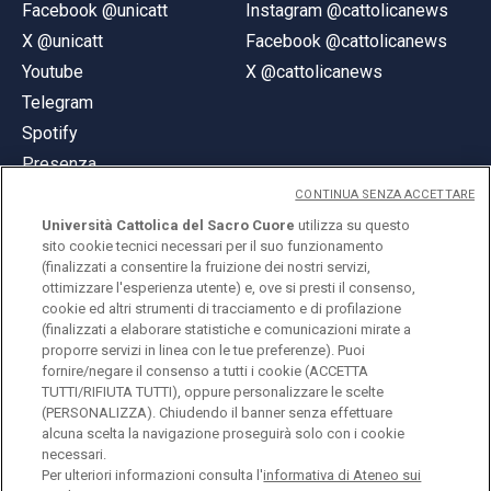
Facebook @unicatt
Instagram @cattolicanews
X @unicatt
Facebook @cattolicanews
Youtube
X @cattolicanews
Telegram
Spotify
Presenza
CONTINUA SENZA ACCETTARE
Università Cattolica del Sacro Cuore
utilizza su questo
sito cookie tecnici necessari per il suo funzionamento
(finalizzati a consentire la fruizione dei nostri servizi,
ottimizzare l'esperienza utente) e, ove si presti il consenso,
© Università Cattolica del Sacro Cuore
cookie ed altri strumenti di tracciamento e di profilazione
Largo A. Gemelli 1, 20123 Milano
(finalizzati a elaborare statistiche e comunicazioni mirate a
proporre servizi in linea con le tue preferenze). Puoi
PI 02133120150
fornire/negare il consenso a tutti i cookie (ACCETTA
TUTTI/RIFIUTA TUTTI), oppure personalizzare le scelte
(PERSONALIZZA). Chiudendo il banner senza effettuare
alcuna scelta la navigazione proseguirà solo con i cookie
ENGLISH
necessari.
Per ulteriori informazioni consulta l'
informativa di Ateneo sui