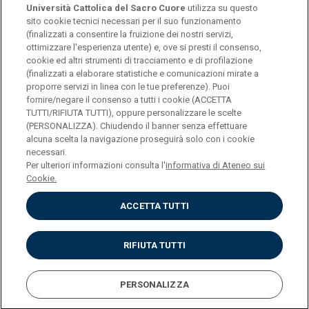
Università Cattolica del Sacro Cuore
utilizza su questo
sito cookie tecnici necessari per il suo funzionamento
(finalizzati a consentire la fruizione dei nostri servizi,
ottimizzare l'esperienza utente) e, ove si presti il consenso,
© Università Cattolica del Sacro Cuore
cookie ed altri strumenti di tracciamento e di profilazione
Largo A. Gemelli 1, 20123 Milano
(finalizzati a elaborare statistiche e comunicazioni mirate a
proporre servizi in linea con le tue preferenze). Puoi
PI 02133120150
fornire/negare il consenso a tutti i cookie (ACCETTA
TUTTI/RIFIUTA TUTTI), oppure personalizzare le scelte
(PERSONALIZZA). Chiudendo il banner senza effettuare
alcuna scelta la navigazione proseguirà solo con i cookie
ENGLISH
necessari.
Per ulteriori informazioni consulta l'
informativa di Ateneo sui
Cookie.
ACCETTA TUTTI
Privacy
Accessibilità
Cookies
RIFIUTA TUTTI
Impostazione Cookies
PERSONALIZZA