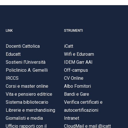
LINK
STRUMENTI
Docenti Cattolica
iCatt
Educatt
Wifi e Eduroam
Sostieni l'Università
IDEM Garr AAI
Policlinico A. Gemelli
Off-campus
IRCCS
CV Online
Corsi e master online
Albo Fornitori
Vita e pensiero editrice
Bandi e Gare
Sistema bibliotecario
Verifica certificati e
Librerie e merchandising
autocertificazioni
Giornalisti e media
Intranet
Ufficio rapporti con il
CloudMail e mail @icatt