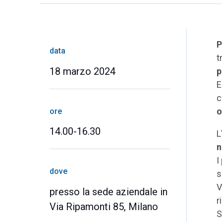
P
data
t
18 marzo 2024
p
E
c
o
ore
14.00-16.30
L
n
I
dove
s
V
presso la sede aziendale in
r
Via Ripamonti 85, Milano
S