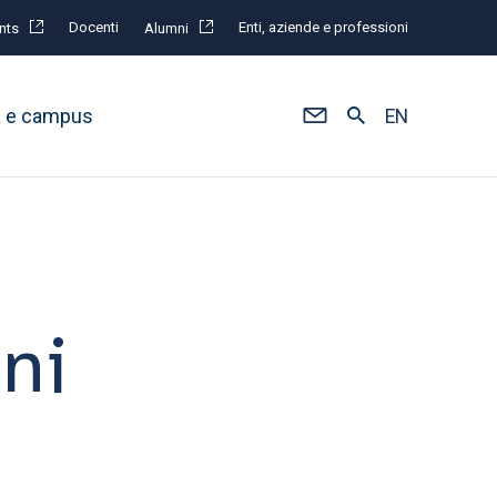
Docenti
Enti, aziende e professioni
nts
Alumni
à e campus
EN
ni