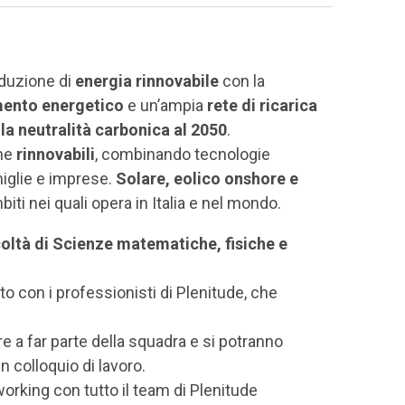
roduzione di
energia rinnovabile
con la
mento energetico
e un’ampia
rete di ricarica
lla neutralità carbonica al 2050
.
che
rinnovabili
, combinando tecnologie
iglie e imprese.
Solare, eolico onshore e
mbiti nei quali opera in Italia e nel mondo.
acoltà di Scienze matematiche, fisiche e
to con i professionisti di Plenitude, che
re a far parte della squadra e si potranno
n colloquio di lavoro.
working con tutto il team di Plenitude