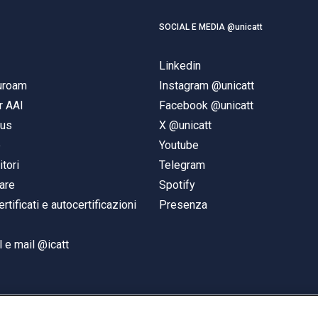
SOCIAL E MEDIA @unicatt
Linkedin
duroam
Instagram @unicatt
r AAI
Facebook @unicatt
pus
X @unicatt
e
Youtube
itori
Telegram
are
Spotify
ertificati e autocertificazioni
Presenza
 e mail @icatt