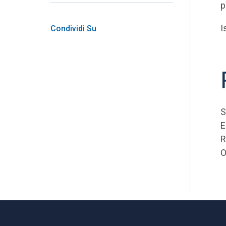
p
I
Condividi Su
S
E
R
O