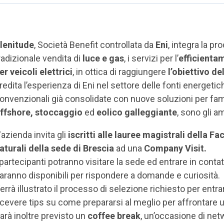
lenitude
, Società Benefit
controllata da
Eni
, integra la p
radizionale vendita di
luce e gas
, i servizi per l’
efficienta
er veicoli elettrici
, in ottica di raggiungere
l’obiettivo de
redita l’esperienza di Eni nel settore delle fonti energeti
onvenzionali già consolidate con nuove soluzioni per fam
ffshore, stoccaggio
ed
eolico galleggiante
, sono gli a
'azienda invita gli
iscritti alle lauree magistrali della F
aturali della sede di Brescia
ad una
Company Visit.
 partecipanti potranno visitare la sede ed entrare in contat
aranno disponibili per rispondere a domande e curiosità.
errà illustrato il processo di selezione richiesto per entra
icevere tips su come prepararsi al meglio per affrontare u
arà inoltre previsto un
coffee break
, un’occasione di net