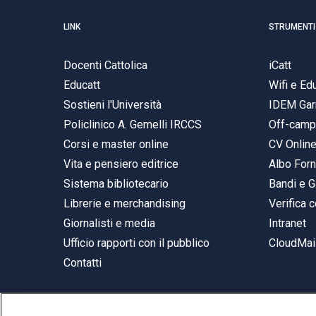
LINK
STRUMENTI
Docenti Cattolica
iCatt
Educatt
Wifi e E
Sostieni l'Università
IDEM Gar
Policlinico A. Gemelli IRCCS
Off-cam
Corsi e master online
CV Onlin
Vita e pensiero editrice
Albo Forn
Sistema bibliotecario
Bandi e G
Librerie e merchandising
Verifica c
Giornalisti e media
Intranet
Ufficio rapporti con il pubblico
CloudMail
Contatti