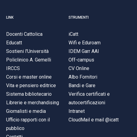
LINK
STRUMENTI
Docenti Cattolica
iCatt
Educatt
Wifi e Eduroam
Sostieni l'Università
IDEM Garr AAI
Policlinico A. Gemelli
Off-campus
IRCCS
CV Online
Corsi e master online
Albo Fornitori
Vita e pensiero editrice
Bandi e Gare
Sistema bibliotecario
Verifica certificati e
Librerie e merchandising
autocertificazioni
Giornalisti e media
Intranet
Ufficio rapporti con il
CloudMail e mail @icatt
pubblico
Contatti