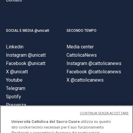
SOCIAL E MEDIA @unicatt
SECONDO TEMPO
Linkedin
Media center
Instagram @unicatt
CattolicaNews
Facebook @unicatt
Instagram @cattolicanews
X @unicatt
Facebook @cattolicanews
Youtube
X @cattolicanews
Telegram
Spotify
Presenza
CONTINUA SENZA ACCETTARE
Università Cattolica del Sacro Cuore
utilizza su questo
sito cookie tecnici necessari per il suo funzionamento
(finalizzati a consentire la fruizione dei nostri servizi,