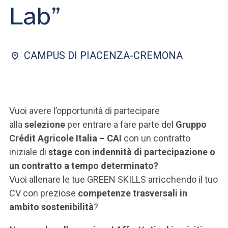
ACCEDI ALLA MAIL ICATT
Lab”
SEI UN DOCENTE O UN MEMBRO DELLO STAFF
ACCEDI A CLOUDMAIL
CAMPUS DI PIACENZA-CREMONA
Vuoi avere l’opportunità di partecipare
alla
selezione
per entrare a fare parte del
Gruppo
Crédit Agricole Italia – CAI
con un contratto
iniziale di
stage con indennità di partecipazione o
un contratto a tempo determinato?
Vuoi allenare le tue GREEN SKILLS arricchendo il tuo
CV con preziose
competenze trasversali in
ambito sostenibilità
?