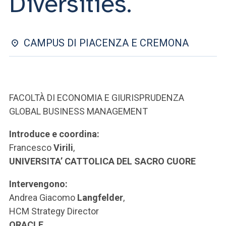
Diversities.
ACCEDI ALLA MAIL ICATT
SEI UN DOCENTE O UN MEMBRO DELLO STAFF
CAMPUS DI PIACENZA E CREMONA
ACCEDI A CLOUDMAIL
FACOLTÀ DI ECONOMIA E GIURISPRUDENZA
GLOBAL BUSINESS MANAGEMENT
Introduce e coordina:
Francesco
Virili
,
UNIVERSITA’ CATTOLICA DEL SACRO CUORE
Intervengono:
Andrea Giacomo
Langfelder
,
HCM Strategy Director
ORACLE