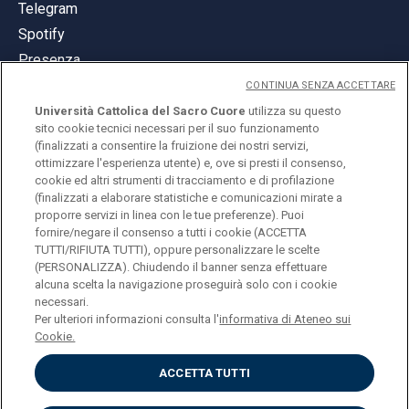
Telegram
Spotify
Presenza
CONTINUA SENZA ACCETTARE
Università Cattolica del Sacro Cuore
utilizza su questo
sito cookie tecnici necessari per il suo funzionamento
(finalizzati a consentire la fruizione dei nostri servizi,
ottimizzare l'esperienza utente) e, ove si presti il consenso,
© Università Cattolica del Sacro Cuore
cookie ed altri strumenti di tracciamento e di profilazione
Largo A. Gemelli 1, 20123 Milano
(finalizzati a elaborare statistiche e comunicazioni mirate a
proporre servizi in linea con le tue preferenze). Puoi
PI 02133120150
fornire/negare il consenso a tutti i cookie (ACCETTA
TUTTI/RIFIUTA TUTTI), oppure personalizzare le scelte
(PERSONALIZZA). Chiudendo il banner senza effettuare
alcuna scelta la navigazione proseguirà solo con i cookie
ENGLISH
necessari.
Per ulteriori informazioni consulta l'
informativa di Ateneo sui
Cookie.
ACCETTA TUTTI
Privacy
Accessibilità