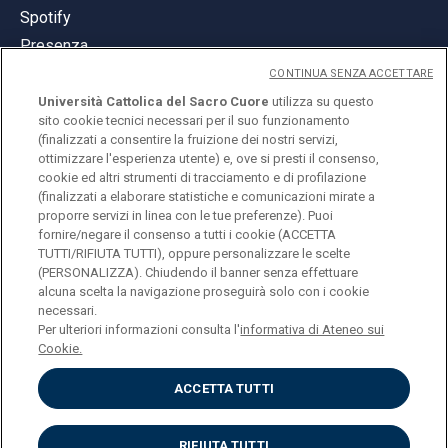
Spotify
Presenza
CONTINUA SENZA ACCETTARE
Università Cattolica del Sacro Cuore
utilizza su questo
sito cookie tecnici necessari per il suo funzionamento
(finalizzati a consentire la fruizione dei nostri servizi,
ottimizzare l'esperienza utente) e, ove si presti il consenso,
© Università Cattolica del Sacro Cuore
cookie ed altri strumenti di tracciamento e di profilazione
Largo A. Gemelli 1, 20123 Milano
(finalizzati a elaborare statistiche e comunicazioni mirate a
proporre servizi in linea con le tue preferenze). Puoi
PI 02133120150
fornire/negare il consenso a tutti i cookie (ACCETTA
TUTTI/RIFIUTA TUTTI), oppure personalizzare le scelte
(PERSONALIZZA). Chiudendo il banner senza effettuare
alcuna scelta la navigazione proseguirà solo con i cookie
ENGLISH
necessari.
Per ulteriori informazioni consulta l'
informativa di Ateneo sui
Cookie.
ACCETTA TUTTI
Privacy
Accessibilità
Cookies
RIFIUTA TUTTI