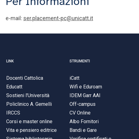
Per Informazioni
e-mail:
ser.placement-pc@unicatt.it
LINK
STRUMENTI
Docenti Cattolica
iCatt
Educatt
Wifi e Eduroam
Sostieni l'Università
IDEM Garr AAI
Policlinico A. Gemelli
Off-campus
IRCCS
CV Online
Corsi e master online
Albo Fornitori
Vita e pensiero editrice
Bandi e Gare
Sistema bibliotecario
Verifica certificati e