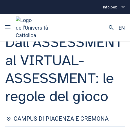
Info per:
Eventi di Stage e Placement
Piacenza e Cremona
STAGE & PLACEMENT | 12 OTTOBRE 2023
EN
Dall’ASSESSMENT
Ateneo
al VIRTUAL-
Corsi di studio
ASSESSMENT: le
Ricerca
regole del gioco
Facoltà e campus
CAMPUS DI PIACENZA E CREMONA
SEI UNO STUDENTE ISCRITTO?