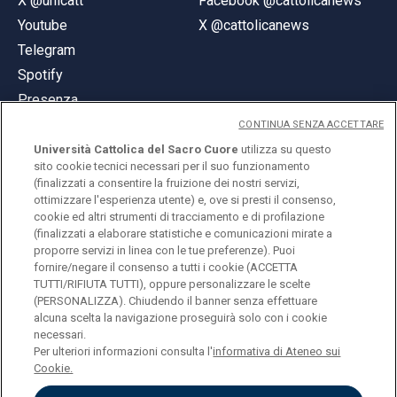
X @unicatt
Facebook @cattolicanews
Youtube
X @cattolicanews
Telegram
Spotify
Presenza
CONTINUA SENZA ACCETTARE
Università Cattolica del Sacro Cuore
utilizza su questo
sito cookie tecnici necessari per il suo funzionamento
(finalizzati a consentire la fruizione dei nostri servizi,
ottimizzare l'esperienza utente) e, ove si presti il consenso,
© Università Cattolica del Sacro Cuore
cookie ed altri strumenti di tracciamento e di profilazione
Largo A. Gemelli 1, 20123 Milano
(finalizzati a elaborare statistiche e comunicazioni mirate a
proporre servizi in linea con le tue preferenze). Puoi
PI 02133120150
fornire/negare il consenso a tutti i cookie (ACCETTA
TUTTI/RIFIUTA TUTTI), oppure personalizzare le scelte
(PERSONALIZZA). Chiudendo il banner senza effettuare
alcuna scelta la navigazione proseguirà solo con i cookie
ENGLISH
necessari.
Per ulteriori informazioni consulta l'
informativa di Ateneo sui
Cookie.