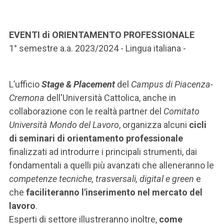
ACCEDI ALLA MAIL ICATT
SEI UN DOCENTE O UN MEMBRO DELLO STAFF
EVENTI di ORIENTAMENTO PROFESSIONALE
1° semestre a.a. 2023/2024 - Lingua italiana -
ACCEDI A CLOUDMAIL
L’ufficio
Stage & Placement
del
Campus di Piacenza-
Cremona
dell'Università Cattolica, anche in
collaborazione con le realtà partner del
Comitato
Università Mondo del Lavoro
, organizza alcuni
cicli
di seminari di orientamento professionale
finalizzati ad introdurre i principali strumenti, dai
fondamentali a quelli più avanzati che alleneranno le
competenze tecniche, trasversali, digital e green
e
che
faciliteranno l'inserimento nel mercato del
lavoro
.
Esperti di settore illustreranno inoltre,
come