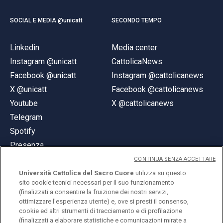
SOCIAL E MEDIA @unicatt
SECONDO TEMPO
Linkedin
Media center
Instagram @unicatt
CattolicaNews
Facebook @unicatt
Instagram @cattolicanews
X @unicatt
Facebook @cattolicanews
Youtube
X @cattolicanews
Telegram
Spotify
Presenza
CONTINUA SENZA ACCETTARE
Università Cattolica del Sacro Cuore
utilizza su questo
sito cookie tecnici necessari per il suo funzionamento
(finalizzati a consentire la fruizione dei nostri servizi,
ottimizzare l'esperienza utente) e, ove si presti il consenso,
© Università Cattolica del Sacro Cuore
cookie ed altri strumenti di tracciamento e di profilazione
Largo A. Gemelli 1, 20123 Milano
(finalizzati a elaborare statistiche e comunicazioni mirate a