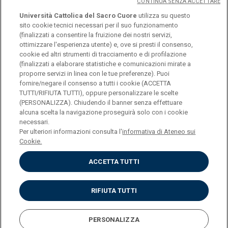
CONTINUA SENZA ACCETTARE
Università Cattolica del Sacro Cuore
utilizza su questo
sito cookie tecnici necessari per il suo funzionamento
(finalizzati a consentire la fruizione dei nostri servizi,
ottimizzare l'esperienza utente) e, ove si presti il consenso,
© Università Cattolica del Sacro Cuore
cookie ed altri strumenti di tracciamento e di profilazione
Largo A. Gemelli 1, 20123 Milano
(finalizzati a elaborare statistiche e comunicazioni mirate a
proporre servizi in linea con le tue preferenze). Puoi
PI 02133120150
fornire/negare il consenso a tutti i cookie (ACCETTA
TUTTI/RIFIUTA TUTTI), oppure personalizzare le scelte
(PERSONALIZZA). Chiudendo il banner senza effettuare
alcuna scelta la navigazione proseguirà solo con i cookie
ENGLISH
necessari.
Per ulteriori informazioni consulta l'
informativa di Ateneo sui
Cookie.
ACCETTA TUTTI
Privacy
Accessibilità
Cookies
RIFIUTA TUTTI
Impostazione Cookies
PERSONALIZZA