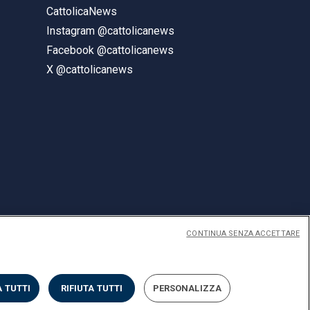
CattolicaNews
Instagram @cattolicanews
Facebook @cattolicanews
X @cattolicanews
CONTINUA SENZA ACCETTARE
ENGLISH
 TUTTI
RIFIUTA TUTTI
PERSONALIZZA
Privacy
Accessibilità
Cookies
Impostazione Cookies