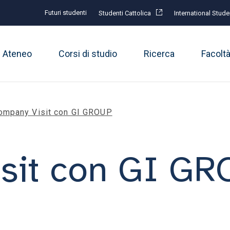
Futuri studenti
Studenti Cattolica
International Stude
Ateneo
Corsi di studio
Ricerca
Facolt
ompany Visit con GI GROUP
sit con GI G