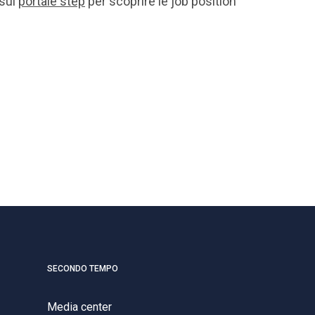
 sul
portale step
per scoprire le job position
.
SECONDO TEMPO
Media center