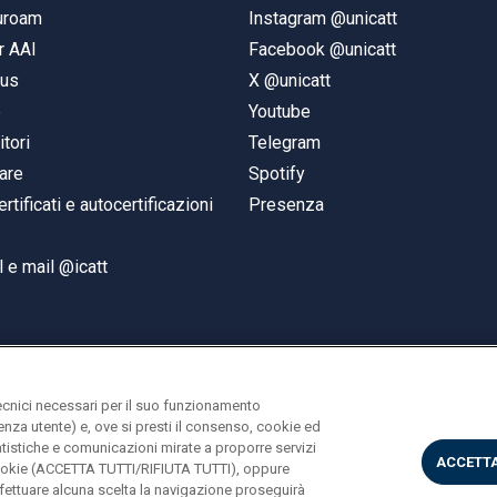
duroam
Instagram @unicatt
r AAI
Facebook @unicatt
pus
X @unicatt
e
Youtube
itori
Telegram
are
Spotify
ertificati e autocertificazioni
Presenza
 e mail @icatt
ecnici necessari per il suo funzionamento
rienza utente) e, ove si presti il consenso, cookie ed
statistiche e comunicazioni mirate a proporre servizi
ACCETTA
i cookie (ACCETTA TUTTI/RIFIUTA TUTTI), oppure
ettuare alcuna scelta la navigazione proseguirà