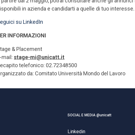
 partire dal 2 maggio, potrai consultare anche gli annunci
isponibili in azienda e candidarti a quelle di tuo interesse
eguici su LinkedIn
ER INFORMAZIONI
tage & Placement
-mail:
stage-mi@unicatt.it
ecapito telefonico: 02.72348500
rganizzato da: Comitato Università Mondo del Lavoro
SOCIAL E MEDIA @unicatt
Linkedin