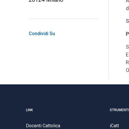
A
d
S
Condividi Su
P
S
E
R
O
LINK
STRUMENTI
Docenti Cattolica
iCatt