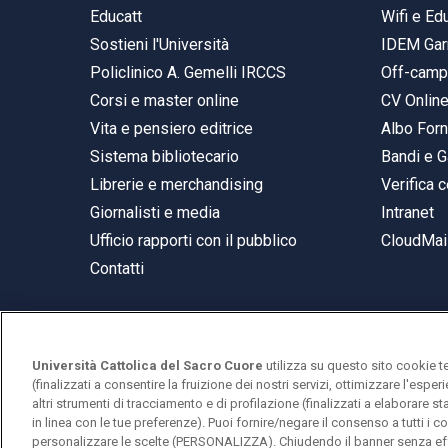
Educatt
Wifi e E
Sostieni l'Università
IDEM Gar
Policlinico A. Gemelli IRCCS
Off-cam
Corsi e master online
CV Onlin
Vita e pensiero editrice
Albo Forn
Sistema bibliotecario
Bandi e G
Librerie e merchandising
Verifica c
Giornalisti e media
Intranet
Ufficio rapporti con il pubblico
CloudMail
Contatti
Università Cattolica del Sacro Cuore
utilizza su questo sito cookie t
© Università Cattolica del Sacro Cuore
(finalizzati a consentire la fruizione dei nostri servizi, ottimizzare l'espe
Largo A. Gemelli 1, 20123 Milano
altri strumenti di tracciamento e di profilazione (finalizzati a elaborare 
in linea con le tue preferenze). Puoi fornire/negare il consenso a tutti 
PI 02133120150
personalizzare le scelte (PERSONALIZZA). Chiudendo il banner senza eff