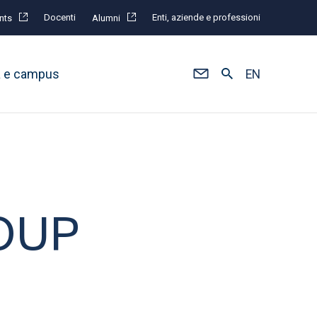
Docenti
Enti, aziende e professioni
nts
Alumni
à e campus
EN
ROUP