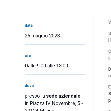
V
data
S
26 maggio 2023
H
C
ore
a
Dalle 9.00 alle 13.00
D
a
dove
E
S
presso la
sede aziendale
p
in Piazza IV Novembre, 5 -
20124 Milano