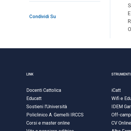
S
E
Condividi Su
R
O
LINK
STRUMENTI
Docenti Cattolica
iCatt
Educatt
Wifi e E
Sostieni l'Università
IDEM Gar
Policlinico A. Gemelli IRCCS
Off-cam
Corsi e master online
CV Onlin