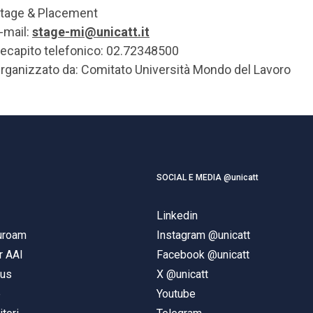
tage & Placement
-mail:
stage-mi@unicatt.it
ecapito telefonico: 02.72348500
rganizzato da: Comitato Università Mondo del Lavoro
SOCIAL E MEDIA @unicatt
Linkedin
duroam
Instagram @unicatt
r AAI
Facebook @unicatt
pus
X @unicatt
e
Youtube