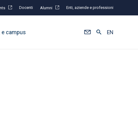
Docenti
Enti, aziende e professioni
nts
Alumni
à e campus
EN