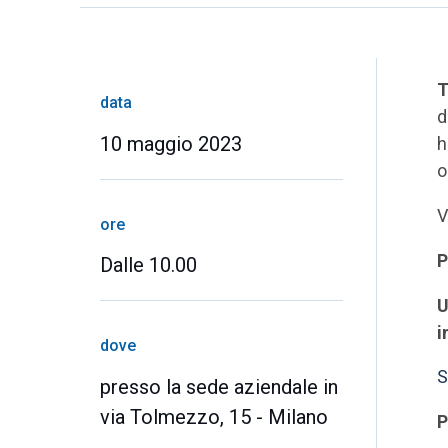
T
data
d
10 maggio 2023
h
o
V
ore
P
Dalle 10.00
U
i
dove
S
presso la sede aziendale in
via Tolmezzo, 15 - Milano
P