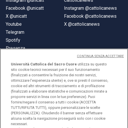
Instagram @unicatt
CattolicaNews
Facebook @unicatt
Instagram @cattolicanews
X @unicatt
Facebook @cattolicanews
Youtube
X @cattolicanews
Telegram
Spotify
Presenza
CONTINUA SENZA ACCETTARE
Università Cattolica del Sacro Cuore
utilizza su questo
sito cookie tecnici necessari per il suo funzionamento
(finalizzati a consentire la fruizione dei nostri servizi,
ottimizzare l'esperienza utente) e, ove si presti il consenso,
© Università Cattolica del Sacro Cuore
cookie ed altri strumenti di tracciamento e di profilazione
Largo A. Gemelli 1, 20123 Milano
(finalizzati a elaborare statistiche e comunicazioni mirate a
proporre servizi in linea con le tue preferenze). Puoi
PI 02133120150
fornire/negare il consenso a tutti i cookie (ACCETTA
TUTTI/RIFIUTA TUTTI), oppure personalizzare le scelte
(PERSONALIZZA). Chiudendo il banner senza effettuare
alcuna scelta la navigazione proseguirà solo con i cookie
ENGLISH
necessari.