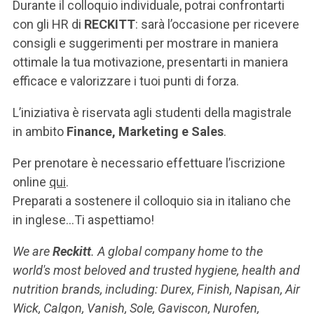
ACCEDI ALLA MAIL ICATT
Durante il colloquio individuale, potrai confrontarti
con gli HR di
RECKITT
: sarà l’occasione per ricevere
SEI UN DOCENTE O UN MEMBRO DELLO STAFF
consigli e suggerimenti per mostrare in maniera
ottimale la tua motivazione, presentarti in maniera
ACCEDI A CLOUDMAIL
efficace e valorizzare i tuoi punti di forza.
L’iniziativa è riservata agli studenti della magistrale
in ambito
Finance, Marketing e Sales
.
Per prenotare è necessario effettuare l’iscrizione
online
qui
.
Preparati a sostenere il colloquio sia in italiano che
in inglese...Ti aspettiamo!
We are
Reckitt
. A global company home to the
world's most beloved and trusted hygiene, health and
nutrition brands, including: Durex, Finish, Napisan, Air
Wick, Calgon, Vanish, Sole, Gaviscon, Nurofen,