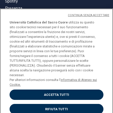
Spotify
Presenza
CONTINUA SENZA ACCETTARE
Università Cattolica del Sacro Cuore
utilizza su questo
sito cookie tecnici necessari per il suo funzionamento
(finalizzati a consentire la fruizione dei nostri servizi,
ottimizzare l'esperienza utente) e, ove si presti il consenso,
© Università Cattolica del Sacro Cuore
cookie ed altri strumenti di tracciamento e di profilazione
Largo A. Gemelli 1, 20123 Milano
(finalizzati a elaborare statistiche e comunicazioni mirate a
proporre servizi in linea con le tue preferenze). Puoi
PI 02133120150
fornire/negare il consenso a tutti i cookie (ACCETTA
TUTTI/RIFIUTA TUTTI), oppure personalizzare le scelte
(PERSONALIZZA). Chiudendo il banner senza effettuare
alcuna scelta la navigazione proseguirà solo con i cookie
ENGLISH
necessari.
Per ulteriori informazioni consulta l'
informativa di Ateneo sui
Cookie.
ACCETTA TUTTI
Privacy
Accessibilità
Cookies
RIFIUTA TUTTI