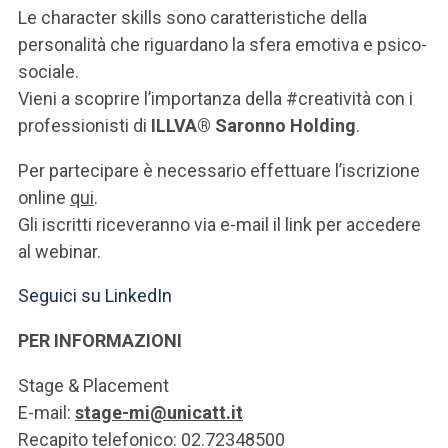
ACCEDI ALLA MAIL ICATT
Le character skills sono caratteristiche della
personalità che riguardano la sfera emotiva e psico-
SEI UN DOCENTE O UN MEMBRO DELLO STAFF
sociale.
Vieni a scoprire l’importanza della #creatività con i
ACCEDI A CLOUDMAIL
professionisti di
ILLVA® Saronno Holding
.
Per partecipare è necessario effettuare l’iscrizione
online
qui
.
Gli iscritti riceveranno via e-mail il link per accedere
al webinar.
Seguici su LinkedIn
PER INFORMAZIONI
Stage & Placement
E-mail:
stage-mi@unicatt.it
Recapito telefonico: 02.72348500