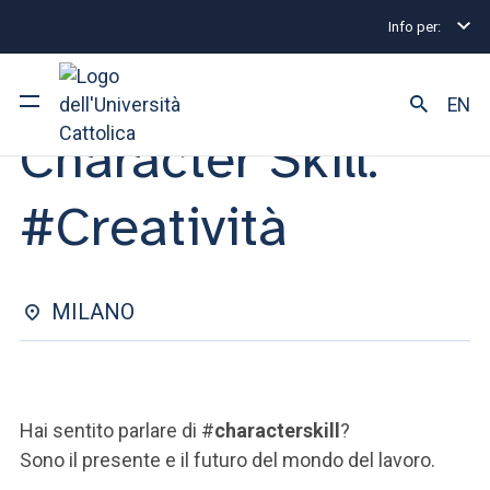
Info per:
Eventi di Stage e Placement
Milano
Character Ski
WORKSHOP | 19 OTTOBRE 2023
EN
Character Skill:
Ateneo
#Creatività
Corsi di studio
Ricerca
MILANO
Facoltà e campus
Hai sentito parlare di #
characterskill
?
SEI UNO STUDENTE ISCRITTO?
Sono il presente e il futuro del mondo del lavoro.