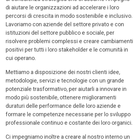
ACCEDI ALLA MAIL ICATT
di aiutare le organizzazioni ad accelerare i loro
percorsi di crescita in modo sostenibile e inclusivo.
SEI UN DOCENTE O UN MEMBRO DELLO STAFF
Lavoriamo con aziende del settore privato e con
ACCEDI A CLOUDMAIL
istituzioni del settore pubblico e sociale, per
risolvere problemi complessi e creare cambiamenti
positivi per tutti i loro stakeholder e le comunità in
cui operano.
Mettiamo a disposizione dei nostri clienti idee,
metodologie, servizi e tecnologie
con un grande
potenziale trasformativo, per aiutarli a innovare in
modo più sostenibile, ottenere miglioramenti
duraturi
delle performance delle loro aziende e
formare le competenze necessarie per lo sviluppo
professionale continuo e costante dei loro organici.
Ci impegniamo inoltre a creare al nostro interno un