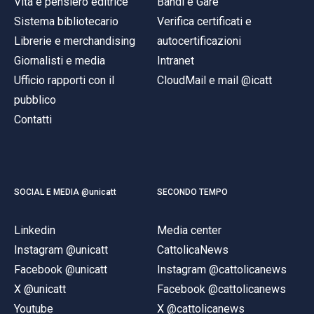
Vita e pensiero editrice
Bandi e Gare
Sistema bibliotecario
Verifica certificati e
Librerie e merchandising
autocertificazioni
Giornalisti e media
Intranet
Ufficio rapporti con il
CloudMail e mail @icatt
pubblico
Contatti
SOCIAL E MEDIA @unicatt
SECONDO TEMPO
Linkedin
Media center
Instagram @unicatt
CattolicaNews
Facebook @unicatt
Instagram @cattolicanews
X @unicatt
Facebook @cattolicanews
Youtube
X @cattolicanews