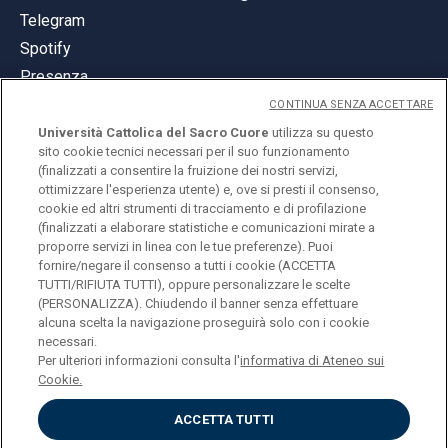
Telegram
Spotify
Presenza
CONTINUA SENZA ACCETTARE
Università Cattolica del Sacro Cuore
utilizza su questo
sito cookie tecnici necessari per il suo funzionamento
(finalizzati a consentire la fruizione dei nostri servizi,
ottimizzare l'esperienza utente) e, ove si presti il consenso,
© Università Cattolica del Sacro Cuore
cookie ed altri strumenti di tracciamento e di profilazione
Largo A. Gemelli 1, 20123 Milano
(finalizzati a elaborare statistiche e comunicazioni mirate a
proporre servizi in linea con le tue preferenze). Puoi
PI 02133120150
fornire/negare il consenso a tutti i cookie (ACCETTA
TUTTI/RIFIUTA TUTTI), oppure personalizzare le scelte
(PERSONALIZZA). Chiudendo il banner senza effettuare
alcuna scelta la navigazione proseguirà solo con i cookie
ENGLISH
necessari.
Per ulteriori informazioni consulta l'
informativa di Ateneo sui
Cookie.
ACCETTA TUTTI
Privacy