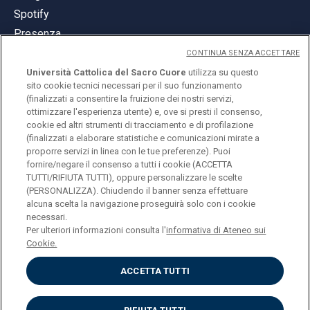
Spotify
Presenza
CONTINUA SENZA ACCETTARE
Università Cattolica del Sacro Cuore
utilizza su questo
sito cookie tecnici necessari per il suo funzionamento
(finalizzati a consentire la fruizione dei nostri servizi,
ottimizzare l'esperienza utente) e, ove si presti il consenso,
© Università Cattolica del Sacro Cuore
cookie ed altri strumenti di tracciamento e di profilazione
Largo A. Gemelli 1, 20123 Milano
(finalizzati a elaborare statistiche e comunicazioni mirate a
proporre servizi in linea con le tue preferenze). Puoi
PI 02133120150
fornire/negare il consenso a tutti i cookie (ACCETTA
TUTTI/RIFIUTA TUTTI), oppure personalizzare le scelte
(PERSONALIZZA). Chiudendo il banner senza effettuare
alcuna scelta la navigazione proseguirà solo con i cookie
ENGLISH
necessari.
Per ulteriori informazioni consulta l'
informativa di Ateneo sui
Cookie.
ACCETTA TUTTI
Privacy
Accessibilità
Cookies