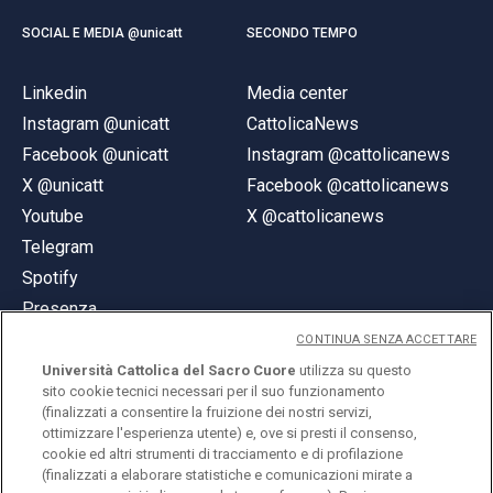
SOCIAL E MEDIA @unicatt
SECONDO TEMPO
Linkedin
Media center
Instagram @unicatt
CattolicaNews
Facebook @unicatt
Instagram @cattolicanews
X @unicatt
Facebook @cattolicanews
Youtube
X @cattolicanews
Telegram
Spotify
Presenza
CONTINUA SENZA ACCETTARE
Università Cattolica del Sacro Cuore
utilizza su questo
sito cookie tecnici necessari per il suo funzionamento
(finalizzati a consentire la fruizione dei nostri servizi,
ottimizzare l'esperienza utente) e, ove si presti il consenso,
© Università Cattolica del Sacro Cuore
cookie ed altri strumenti di tracciamento e di profilazione
Largo A. Gemelli 1, 20123 Milano
(finalizzati a elaborare statistiche e comunicazioni mirate a