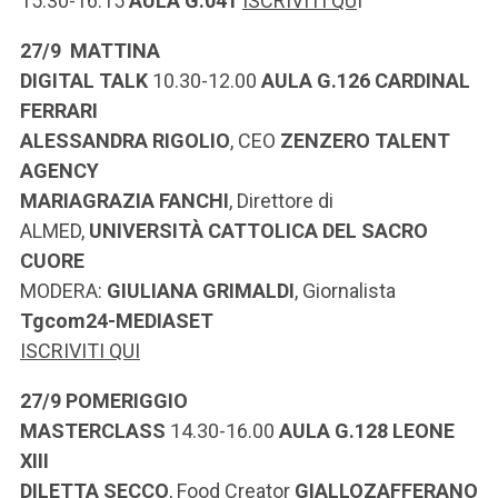
15.30-16.15
AULA
G.041
ISCRIVITI QU
I
27/9 MATTINA
DIGITAL TALK
10.30-12.00
AULA
G.126 CARDINAL
FERRARI
ALESSANDRA RIGOLIO
,
CEO
ZENZERO TALENT
AGENCY
MARIAGRAZIA FANCHI
,
Direttore di
ALMED,
UNIVERSITÀ CATTOLICA DEL SACRO
CUORE
MODERA:
GIULIANA GRIMALDI
,
Giornalista
Tgcom24-MEDIASET
ISCRIVITI QUI
27/9 POMERIGGIO
MASTERCLASS
14.30-16.00
AULA G.128 LEONE
XIII
DILETTA SECCO
, Food Creator
GIALLOZAFFERANO