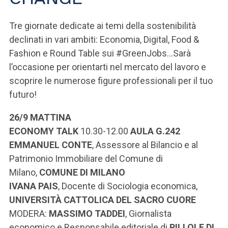
ACCEDI ALLA MAIL ICATT
Tre giornate dedicate ai temi della sostenibilità
SEI UN DOCENTE O UN MEMBRO DELLO STAFF
declinati in vari ambiti: Economia, Digital, Food &
ACCEDI A CLOUDMAIL
Fashion e Round Table sui #GreenJobs...Sarà
l’occasione per orientarti nel mercato del lavoro e
scoprire le numerose figure professionali per il tuo
futuro!
26/9 MATTINA
ECONOMY TALK
10.30-12.00
AULA
G.242
EMMANUEL CONTE
,
Assessore al Bilancio e al
Patrimonio Immobiliare del Comune di
Milano,
COMUNE DI MILANO
IVANA PAIS
, Docente di Sociologia economica,
UNIVERSITÀ CATTOLICA DEL SACRO CUORE
MODERA:
MASSIMO TADDEI
,
Giornalista
economico e Responsabile editoriale di
PILLOLE DI