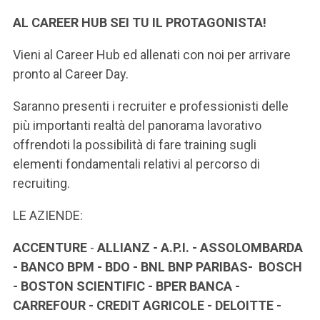
ACCEDI ALLA MAIL ICATT
AL CAREER HUB SEI TU IL PROTAGONISTA!
SEI UN DOCENTE O UN MEMBRO DELLO STAFF
Vieni al Career Hub ed allenati con noi per arrivare
ACCEDI A CLOUDMAIL
pronto al Career Day.
Saranno presenti i recruiter e professionisti delle
più importanti realtà del panorama lavorativo
offrendoti la possibilità di fare training sugli
elementi fondamentali relativi al percorso di
recruiting.
LE AZIENDE:
ACCENTURE
-
ALLIANZ - A.P.I. - ASSOLOMBARDA
- BANCO BPM - BDO - BNL BNP PARIBAS- BOSCH
- BOSTON SCIENTIFIC - BPER BANCA -
CARREFOUR - CREDIT AGRICOLE - DELOITTE -