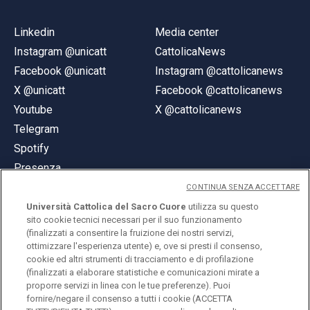
Linkedin
Media center
Instagram @unicatt
CattolicaNews
Facebook @unicatt
Instagram @cattolicanews
X @unicatt
Facebook @cattolicanews
Youtube
X @cattolicanews
Telegram
Spotify
Presenza
CONTINUA SENZA ACCETTARE
Università Cattolica del Sacro Cuore
utilizza su questo
sito cookie tecnici necessari per il suo funzionamento
(finalizzati a consentire la fruizione dei nostri servizi,
ottimizzare l'esperienza utente) e, ove si presti il consenso,
© Università Cattolica del Sacro Cuore
cookie ed altri strumenti di tracciamento e di profilazione
Largo A. Gemelli 1, 20123 Milano
(finalizzati a elaborare statistiche e comunicazioni mirate a
proporre servizi in linea con le tue preferenze). Puoi
PI 02133120150
fornire/negare il consenso a tutti i cookie (ACCETTA