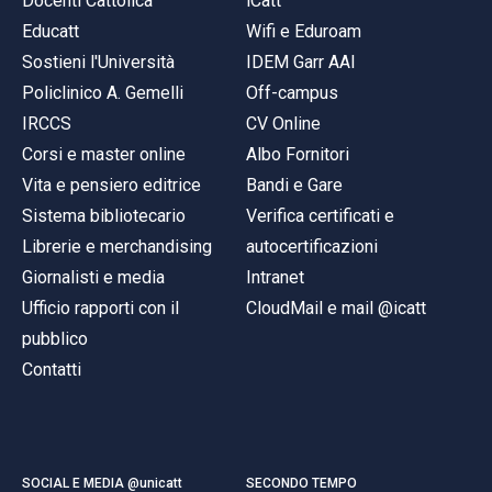
Docenti Cattolica
iCatt
Educatt
Wifi e Eduroam
Sostieni l'Università
IDEM Garr AAI
Policlinico A. Gemelli
Off-campus
IRCCS
CV Online
Corsi e master online
Albo Fornitori
Vita e pensiero editrice
Bandi e Gare
Sistema bibliotecario
Verifica certificati e
Librerie e merchandising
autocertificazioni
Giornalisti e media
Intranet
Ufficio rapporti con il
CloudMail e mail @icatt
pubblico
Contatti
SOCIAL E MEDIA @unicatt
SECONDO TEMPO