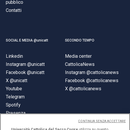
pubblico
Contatti
SOCIAL E MEDIA @unicatt
SECONDO TEMPO
Linkedin
Media center
Instagram @unicatt
CattolicaNews
Facebook @unicatt
Instagram @cattolicanews
X @unicatt
Facebook @cattolicanews
Youtube
X @cattolicanews
Telegram
Spotify
Presenza
CONTINUA SENZA ACCETTARE
Università Cattolica del Sacro Cuore
utilizza su questo