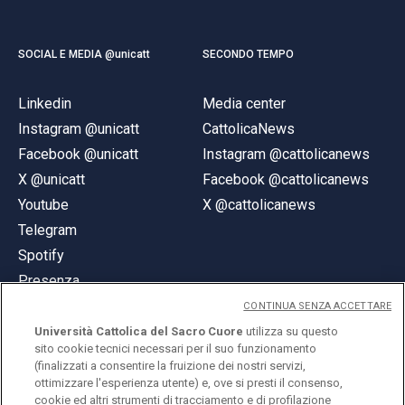
SOCIAL E MEDIA @unicatt
SECONDO TEMPO
Linkedin
Media center
Instagram @unicatt
CattolicaNews
Facebook @unicatt
Instagram @cattolicanews
X @unicatt
Facebook @cattolicanews
Youtube
X @cattolicanews
Telegram
Spotify
Presenza
CONTINUA SENZA ACCETTARE
Università Cattolica del Sacro Cuore
utilizza su questo
sito cookie tecnici necessari per il suo funzionamento
(finalizzati a consentire la fruizione dei nostri servizi,
ottimizzare l'esperienza utente) e, ove si presti il consenso,
© Università Cattolica del Sacro Cuore
cookie ed altri strumenti di tracciamento e di profilazione