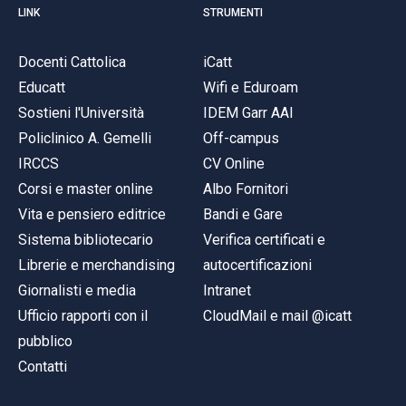
LINK
STRUMENTI
Docenti Cattolica
iCatt
Educatt
Wifi e Eduroam
Sostieni l'Università
IDEM Garr AAI
Policlinico A. Gemelli
Off-campus
IRCCS
CV Online
Corsi e master online
Albo Fornitori
Vita e pensiero editrice
Bandi e Gare
Sistema bibliotecario
Verifica certificati e
Librerie e merchandising
autocertificazioni
Giornalisti e media
Intranet
Ufficio rapporti con il
CloudMail e mail @icatt
pubblico
Contatti