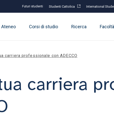
Futuri studenti
Studenti Cattolica
International Stude
Ateneo
Corsi di studio
Ricerca
Facolt
tua carriera professionale con ADECCO
tua carriera p
O