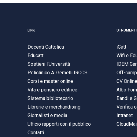
LINK
STRUMENTI
Docenti Cattolica
iCatt
Educatt
Wifi e E
Sostieni l'Università
IDEM Gar
Policlinico A. Gemelli IRCCS
Off-cam
Corsi e master online
CV Onlin
Vita e pensiero editrice
Albo Forn
Sistema bibliotecario
Bandi e G
Librerie e merchandising
Verifica c
Giornalisti e media
Intranet
Ufficio rapporti con il pubblico
CloudMail
Contatti