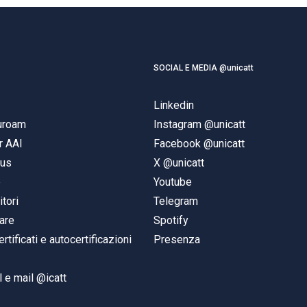
SOCIAL E MEDIA @unicatt
Linkedin
duroam
Instagram @unicatt
r AAI
Facebook @unicatt
pus
X @unicatt
e
Youtube
itori
Telegram
are
Spotify
ertificati e autocertificazioni
Presenza
 e mail @icatt