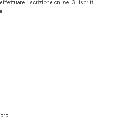
o effettuare
l’iscrizione online
. Gli iscritti
r.
voro