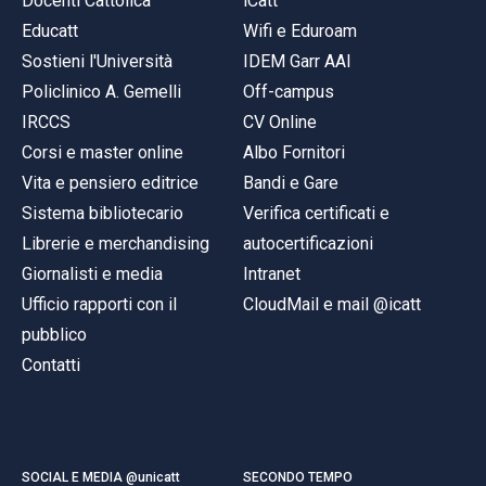
Docenti Cattolica
iCatt
Educatt
Wifi e Eduroam
Sostieni l'Università
IDEM Garr AAI
Policlinico A. Gemelli
Off-campus
IRCCS
CV Online
Corsi e master online
Albo Fornitori
Vita e pensiero editrice
Bandi e Gare
Sistema bibliotecario
Verifica certificati e
Librerie e merchandising
autocertificazioni
Giornalisti e media
Intranet
Ufficio rapporti con il
CloudMail e mail @icatt
pubblico
Contatti
SOCIAL E MEDIA @unicatt
SECONDO TEMPO