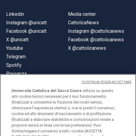
Linkedin
Media center
Instagram @unicatt
CattolicaNews
Facebook @unicatt
Instagram @cattolicanews
X @unicatt
Facebook @cattolicanews
Youtube
X @cattolicanews
Telegram
Spotify
Presenza
CONTINUA SENZA ACCETTARE
Università Cattolica del Sacro Cuore
utilizza su questo
sito cookie tecnici necessari per il suo funzionamento
(finalizzati a consentire la fruizione dei nostri servizi,
ottimizzare l'esperienza utente) e, ove si presti il consenso,
© Università Cattolica del Sacro Cuore
cookie ed altri strumenti di tracciamento e di profilazione
Largo A. Gemelli 1, 20123 Milano
(finalizzati a elaborare statistiche e comunicazioni mirate a
proporre servizi in linea con le tue preferenze). Puoi
PI 02133120150
fornire/negare il consenso a tutti i cookie (ACCETTA