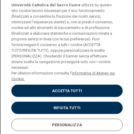
Università Cattolica del Sacro Cuore
utilizza su questo
sito cookie tecnici necessari per il suo funzionamento
(finalizzati a consentire la fruizione dei nostri servizi,
ottimizzare l'esperienza utente) e, ove si presti il consenso,
© Università Cattolica del Sacro Cuore
cookie ed altri strumenti di tracciamento e di profilazione
Largo A. Gemelli 1, 20123 Milano
(finalizzati a elaborare statistiche e comunicazioni mirate a
proporre servizi in linea con le tue preferenze). Puoi
PI 02133120150
fornire/negare il consenso a tutti i cookie (ACCETTA
TUTTI/RIFIUTA TUTTI), oppure personalizzare le scelte
(PERSONALIZZA). Chiudendo il banner senza effettuare
alcuna scelta la navigazione proseguirà solo con i cookie
ENGLISH
necessari.
Per ulteriori informazioni consulta l'
informativa di Ateneo sui
Cookie.
ACCETTA TUTTI
Privacy
Accessibilità
Cookies
RIFIUTA TUTTI
Impostazione Cookies
PERSONALIZZA