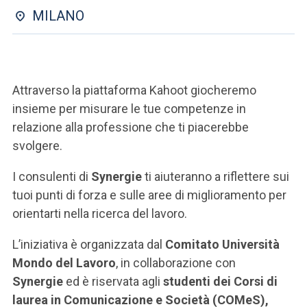
ACCEDI ALLA MAIL ICATT
MILANO
SEI UN DOCENTE O UN MEMBRO DELLO STAFF
ACCEDI A CLOUDMAIL
Attraverso la piattaforma Kahoot giocheremo
insieme per misurare le tue competenze in
relazione alla professione che ti piacerebbe
svolgere.
I consulenti di
Synergie
ti aiuteranno a riflettere sui
tuoi punti di forza e sulle aree di miglioramento per
orientarti nella ricerca del lavoro.
L’iniziativa è organizzata dal
Comitato Università
Mondo del Lavoro
, in collaborazione con
Synergie
ed è riservata agli
studenti dei Corsi di
laurea in Comunicazione e Società (COMeS),