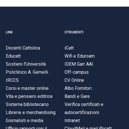
LINK
STRUMENTI
Docenti Cattolica
iCatt
Educatt
Wifi e Eduroam
Sostieni l'Università
IDEM Garr AAI
Policlinico A. Gemelli
Off-campus
IRCCS
CV Online
Corsi e master online
Albo Fornitori
Vita e pensiero editrice
Bandi e Gare
Sistema bibliotecario
Verifica certificati e
Librerie e merchandising
autocertificazioni
Giornalisti e media
Intranet
Ufficio rapporti con il
CloudMail e mail @icatt