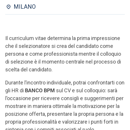
ACCEDI ALLA MAIL ICATT
MILANO
SEI UN DOCENTE O UN MEMBRO DELLO STAFF
ACCEDI A CLOUDMAIL
Il curriculum vitae determina la prima impressione
che il selezionatore si crea del candidato come
persona e come professionista mentre il colloquio
di selezione è il momento centrale nel processo di
scelta del candidato.
Durante l’incontro individuale, potrai confrontarti con
gli HR di
BANCO BPM
sul CV e sul colloquio: sarà
l’occasione per ricevere consigli e suggerimenti per
mostrare in maniera ottimale la motivazione per la
posizione offerta, presentare la propria persona e la
propria professionalità e valorizzare i punti forti in
sintonia con i compiti associati al ruolo.