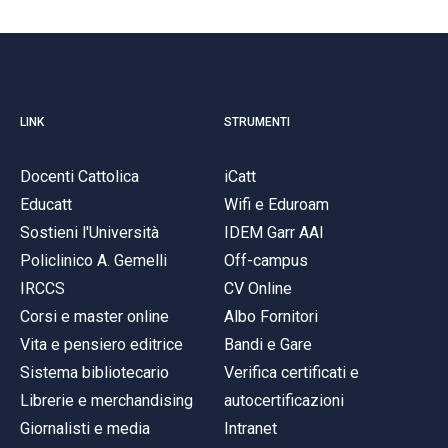
LINK
STRUMENTI
Docenti Cattolica
iCatt
Educatt
Wifi e Eduroam
Sostieni l'Università
IDEM Garr AAI
Policlinico A. Gemelli
Off-campus
IRCCS
CV Online
Corsi e master online
Albo Fornitori
Vita e pensiero editrice
Bandi e Gare
Sistema bibliotecario
Verifica certificati e
Librerie e merchandising
autocertificazioni
Giornalisti e media
Intranet