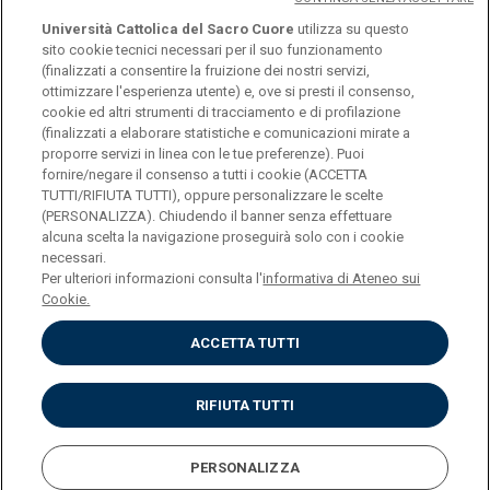
Università Cattolica del Sacro Cuore
utilizza su questo
sito cookie tecnici necessari per il suo funzionamento
(finalizzati a consentire la fruizione dei nostri servizi,
ottimizzare l'esperienza utente) e, ove si presti il consenso,
© Università Cattolica del Sacro Cuore
cookie ed altri strumenti di tracciamento e di profilazione
Largo A. Gemelli 1, 20123 Milano
(finalizzati a elaborare statistiche e comunicazioni mirate a
proporre servizi in linea con le tue preferenze). Puoi
PI 02133120150
fornire/negare il consenso a tutti i cookie (ACCETTA
TUTTI/RIFIUTA TUTTI), oppure personalizzare le scelte
(PERSONALIZZA). Chiudendo il banner senza effettuare
alcuna scelta la navigazione proseguirà solo con i cookie
ENGLISH
necessari.
Per ulteriori informazioni consulta l'
informativa di Ateneo sui
Cookie.
ACCETTA TUTTI
Privacy
Accessibilità
Cookies
RIFIUTA TUTTI
Impostazione Cookies
PERSONALIZZA