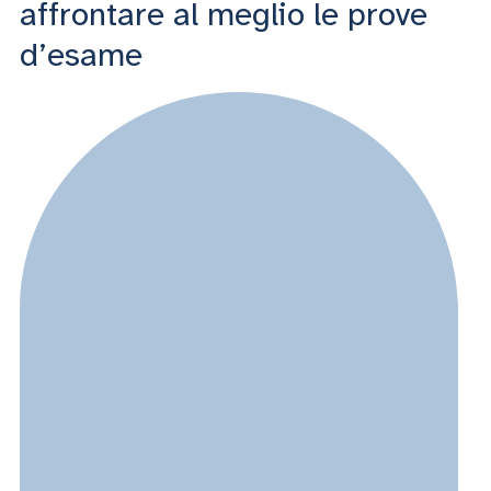
ACCEDI ALLA MAIL ICATT
affrontare al meglio le prove
d’esame
SEI UN DOCENTE O UN MEMBRO DELLO STAFF
ACCEDI A CLOUDMAIL