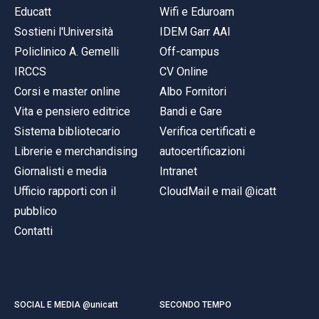
Educatt
Wifi e Eduroam
Sostieni l'Università
IDEM Garr AAI
Policlinico A. Gemelli
Off-campus
IRCCS
CV Online
Corsi e master online
Albo Fornitori
Vita e pensiero editrice
Bandi e Gare
Sistema bibliotecario
Verifica certificati e
Librerie e merchandising
autocertificazioni
Giornalisti e media
Intranet
Ufficio rapporti con il
CloudMail e mail @icatt
pubblico
Contatti
SOCIAL E MEDIA @unicatt
SECONDO TEMPO