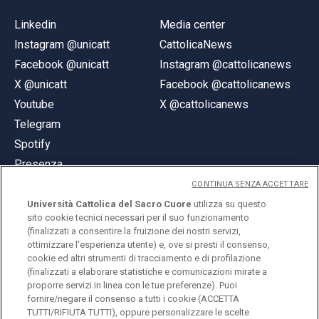
Linkedin
Media center
Instagram @unicatt
CattolicaNews
Facebook @unicatt
Instagram @cattolicanews
X @unicatt
Facebook @cattolicanews
Youtube
X @cattolicanews
Telegram
Spotify
Presenza
CONTINUA SENZA ACCETTARE
Università Cattolica del Sacro Cuore
utilizza su questo
sito cookie tecnici necessari per il suo funzionamento
(finalizzati a consentire la fruizione dei nostri servizi,
ottimizzare l'esperienza utente) e, ove si presti il consenso,
© Università Cattolica del Sacro Cuore
cookie ed altri strumenti di tracciamento e di profilazione
Largo A. Gemelli 1, 20123 Milano
(finalizzati a elaborare statistiche e comunicazioni mirate a
proporre servizi in linea con le tue preferenze). Puoi
PI 02133120150
fornire/negare il consenso a tutti i cookie (ACCETTA
TUTTI/RIFIUTA TUTTI), oppure personalizzare le scelte