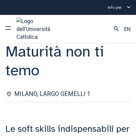
Info per:
Orientamento
Maturità non ti temo Unicatt: orientam
ORIENTAMENTO ALLE LAUREE TRIENNALI E A CICLO UNICO |
EN
07 MAGGIO 2025
Maturità non ti
Ateneo
temo
Corsi di studio
Ricerca
MILANO, LARGO GEMELLI 1
Facoltà e campus
SEI UNO STUDENTE ISCRITTO?
Le soft skills indispensabili per