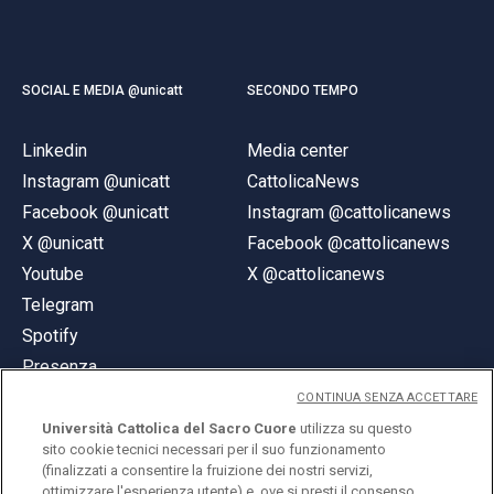
SOCIAL E MEDIA @unicatt
SECONDO TEMPO
Linkedin
Media center
Instagram @unicatt
CattolicaNews
Facebook @unicatt
Instagram @cattolicanews
X @unicatt
Facebook @cattolicanews
Youtube
X @cattolicanews
Telegram
Spotify
Presenza
CONTINUA SENZA ACCETTARE
Università Cattolica del Sacro Cuore
utilizza su questo
sito cookie tecnici necessari per il suo funzionamento
(finalizzati a consentire la fruizione dei nostri servizi,
ottimizzare l'esperienza utente) e, ove si presti il consenso,