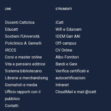
LINK
STRUMENTI
Docenti Cattolica
iCatt
Educatt
Wifi e Eduroam
Sostieni l'Università
IDEM Garr AAI
Policlinico A. Gemelli
Off-campus
IRCCS
CV Online
Corsi e master online
Albo Fornitori
Vita e pensiero editrice
Bandi e Gare
Sistema bibliotecario
Verifica certificati e
Librerie e merchandising
autocertificazioni
Giornalisti e media
Intranet
Ufficio rapporti con il
CloudMail e mail @icatt
pubblico
Contatti