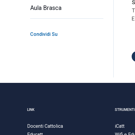
S
Aula Brasca
T
E
Condividi Su
LINK
STRUMENTI
Docenti Cattolica
iCatt
Educatt
Wifi e E