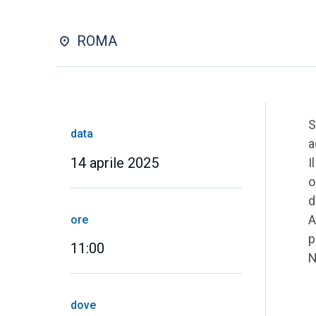
ROMA
S
data
a
14 aprile 2025
I
o
d
A
ore
p
11:00
N
dove