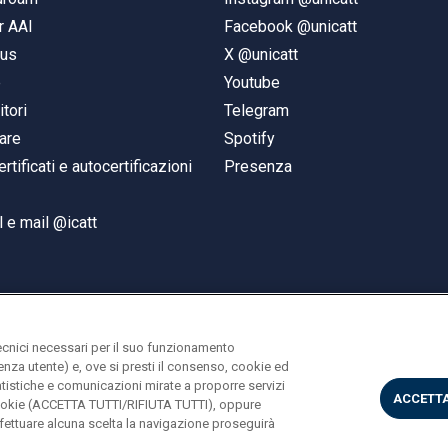
r AAI
Facebook @unicatt
pus
X @unicatt
e
Youtube
itori
Telegram
are
Spotify
ertificati e autocertificazioni
Presenza
 e mail @icatt
ecnici necessari per il suo funzionamento
rienza utente) e, ove si presti il consenso, cookie ed
statistiche e comunicazioni mirate a proporre servizi
ACCETTA
i cookie (ACCETTA TUTTI/RIFIUTA TUTTI), oppure
ettuare alcuna scelta la navigazione proseguirà