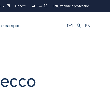
Docenti
Enti, aziende e professioni
nts
Alumni
à e campus
EN
decco