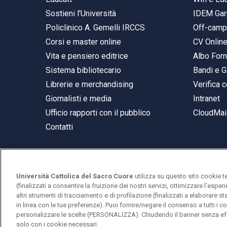
Sostieni l'Università
IDEM Gar
Policlinico A. Gemelli IRCCS
Off-cam
Corsi e master online
CV Onlin
Vita e pensiero editrice
Albo Forn
Sistema bibliotecario
Bandi e G
Librerie e merchandising
Verifica c
Giornalisti e media
Intranet
Ufficio rapporti con il pubblico
CloudMail
Contatti
Università Cattolica del Sacro Cuore
utilizza su questo sito cookie t
© Università Cattolica del Sacro Cuore
(finalizzati a consentire la fruizione dei nostri servizi, ottimizzare l'espe
Largo A. Gemelli 1, 20123 Milano
altri strumenti di tracciamento e di profilazione (finalizzati a elaborare 
in linea con le tue preferenze). Puoi fornire/negare il consenso a tutti 
PI 02133120150
personalizzare le scelte (PERSONALIZZA). Chiudendo il banner senza eff
solo con i cookie necessari.