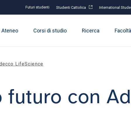
Futuri studenti
Studenti Cattolica
International Stude
Ateneo
Corsi di studio
Ricerca
Facolt
 Adecco LifeScience
uo futuro con A