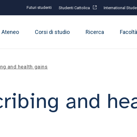
Futuri studenti
Studenti Cattolica
International Stude
Ateneo
Corsi di studio
Ricerca
Facolt
ing and health gains
cribing and hea