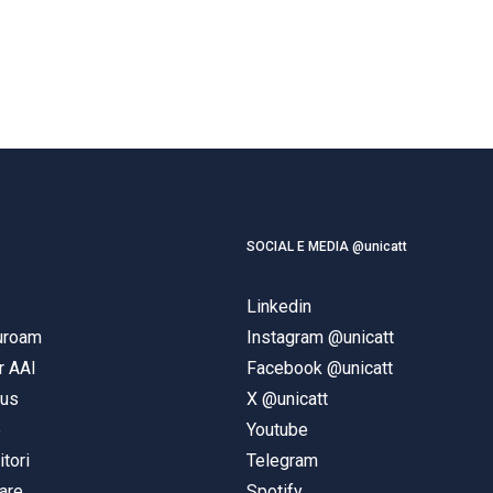
SOCIAL E MEDIA @unicatt
Linkedin
duroam
Instagram @unicatt
r AAI
Facebook @unicatt
pus
X @unicatt
e
Youtube
itori
Telegram
are
Spotify