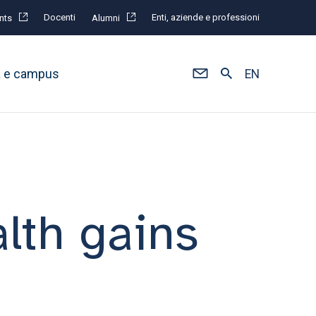
Docenti
Enti, aziende e professioni
nts
Alumni
à e campus
EN
lth gains