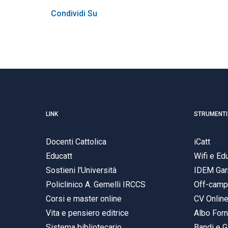
Condividi Su
LINK
STRUMENTI
Docenti Cattolica
iCatt
Educatt
Wifi e E
Sostieni l'Università
IDEM Gar
Policlinico A. Gemelli IRCCS
Off-cam
Corsi e master online
CV Onlin
Vita e pensiero editrice
Albo Forn
Sistema bibliotecario
Bandi e G