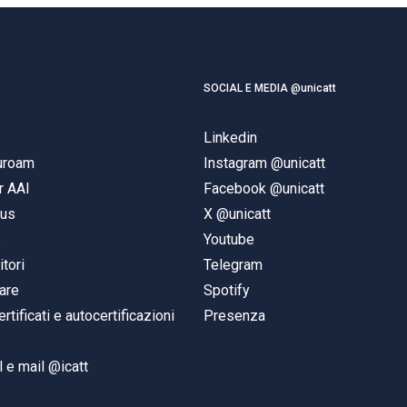
SOCIAL E MEDIA @unicatt
Linkedin
duroam
Instagram @unicatt
r AAI
Facebook @unicatt
pus
X @unicatt
e
Youtube
itori
Telegram
are
Spotify
ertificati e autocertificazioni
Presenza
 e mail @icatt