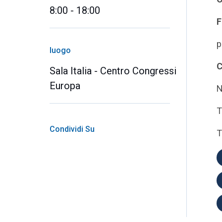
8:00 - 18:00
F
p
luogo
C
Sala Italia - Centro Congressi
Europa
N
T
Condividi Su
T