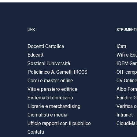
LINK
STRUMENTI
Docenti Cattolica
iCatt
Educatt
Wifi e E
Sostieni l'Università
IDEM Gar
Policlinico A. Gemelli IRCCS
Off-cam
Corsi e master online
CV Onlin
Vita e pensiero editrice
Albo Forn
Sistema bibliotecario
Bandi e G
Librerie e merchandising
Verifica c
Giornalisti e media
Intranet
Ufficio rapporti con il pubblico
CloudMail
Contatti