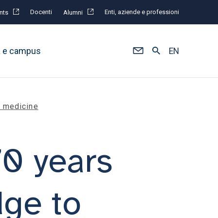
Docenti
Enti, aziende e professioni
nts
Alumni
à e campus
EN
d medicine
70 years
dge to