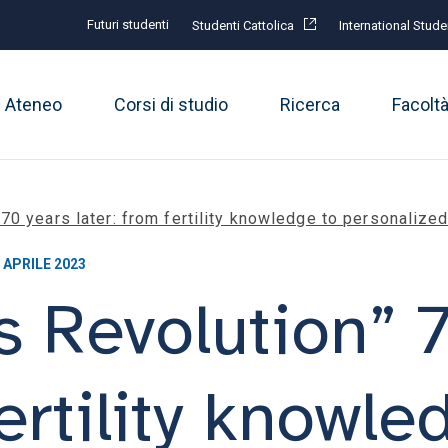
Futuri studenti
Studenti Cattolica
International Stude
Ateneo
Corsi di studio
Ricerca
Facolt
 70 years later: from fertility knowledge to personalize
 APRILE 2023
gs Revolution” 
fertility knowle